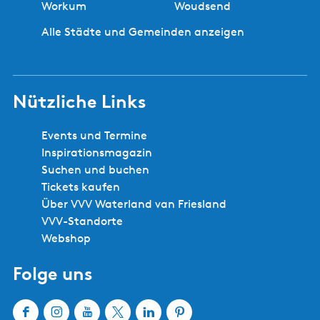
Workum
Woudsend
Alle Städte und Gemeinden anzeigen
Nützliche Links
Events und Termine
Inspirationsmagazin
Suchen und buchen
Tickets kaufen
Über VVV Waterland van Friesland
VVV-Standorte
Webshop
Folge uns
F
I
Y
X
L
P