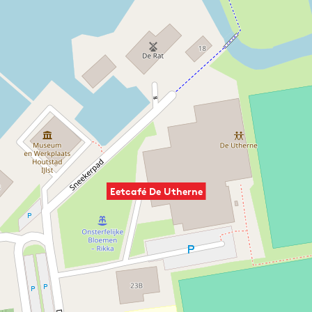
Eetcafé De Utherne