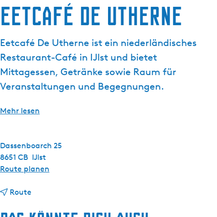
g
Eetcafé De Utherne
e
Eetcafé De Utherne ist ein niederländisches
Restaurant-Café in IJlst und bietet
Mittagessen, Getränke sowie Raum für
Veranstaltungen und Begegnungen.
Mehr lesen
Dassenboarch 25
8651 CB
IJlst
b
Route planen
i
b
s
Route
i
E
s
e