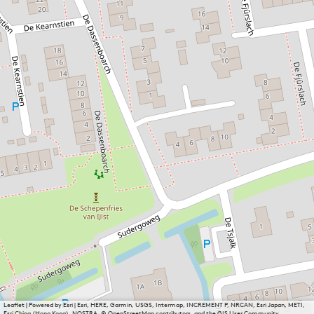
Leaflet
|
Powered by Esri | Esri, HERE, Garmin, USGS, Intermap, INCREMENT P, NRCAN, Esri Japan, METI,
Esri China (Hong Kong), NOSTRA, © OpenStreetMap contributors, and the GIS User Community