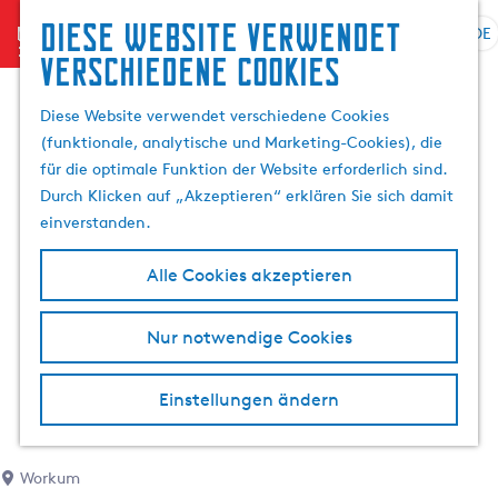
Diese website verwendet
menu
DE
S
G
S
verschiedene cookies
p
e
u
r
h
c
Diese Website verwendet verschiedene Cookies
a
e
h
(funktionale, analytische und Marketing-Cookies), die
c
n
e
für die optimale Funktion der Website erforderlich sind.
h
S
n
Durch Klicken auf „Akzeptieren“ erklären Sie sich damit
e
i
einverstanden.
a
e
u
z
Alle Cookies akzeptieren
s
u
w
r
Nur notwendige Cookies
ä
H
h
o
l
m
Einstellungen ändern
e
e
n
p
A
a
Workum
k