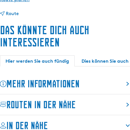
s
i
c
b
s
Route
h
i
I
Das könnte dich auch
s
n
I
f
interessieren
n
o
f
s
o
t
Hier werden Sie auch fündig
Dies können Sie auch 
s
e
t
l
e
l
Mehr Informationen
l
e
l
W
e
o
Routen in der Nähe
W
r
o
k
r
u
In der Nähe
k
m