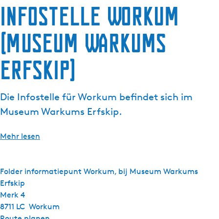
g
Infostelle Workum
t
e
u
(Museum Warkums
e
l
l
Erfskip)
e
S
p
Die Infostelle für Workum befindet sich im
r
Museum Warkums Erfskip.
a
c
Mehr lesen
h
e
:
Folder informatiepunt Workum, bij Museum Warkums
D
Erfskip
e
Merk 4
u
8711 LC
Workum
t
b
Route planen