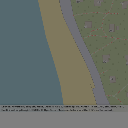
Leaflet
|
Powered by Esri | Esri, HERE, Garmin, USGS, Intermap, INCREMENT P, NRCAN, Esri Japan, METI,
Esri China (Hong Kong), NOSTRA, © OpenStreetMap contributors, and the GIS User Community