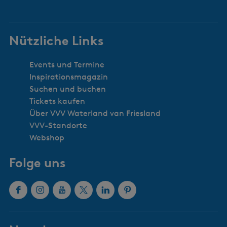
Nützliche Links
Events und Termine
Inspirationsmagazin
Suchen und buchen
Tickets kaufen
Über VVV Waterland van Friesland
VVV-Standorte
Webshop
Folge uns
F
I
Y
X
L
P
a
n
o
W
i
i
c
s
u
a
n
n