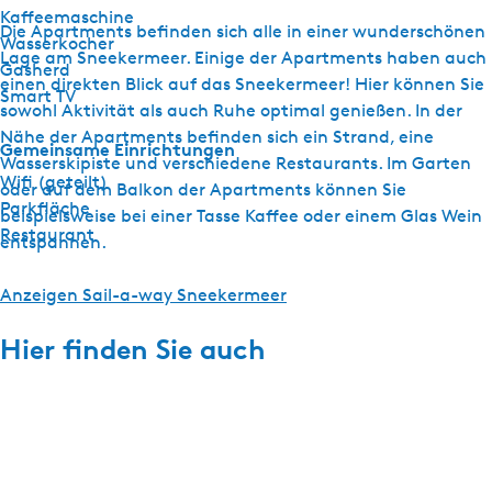
Kaffeemaschine
Die Apartments befinden sich alle in einer wunderschönen
Wasserkocher
Lage am Sneekermeer. Einige der Apartments haben auch
Gasherd
einen direkten Blick auf das Sneekermeer! Hier können Sie
Smart TV
sowohl Aktivität als auch Ruhe optimal genießen. In der
Nähe der Apartments befinden sich ein Strand, eine
Gemeinsame Einrichtungen
Wasserskipiste und verschiedene Restaurants. Im Garten
Wifi (geteilt)
oder auf dem Balkon der Apartments können Sie
Parkfläche
beispielsweise bei einer Tasse Kaffee oder einem Glas Wein
Restaurant
entspannen.
Anzeigen Sail-a-way Sneekermeer
Hier finden Sie auch