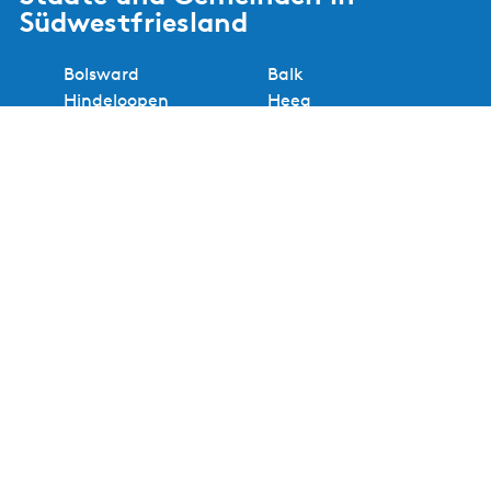
Südwestfriesland
Bolsward
Balk
Hindeloopen
Heeg
IJlst
Joure
Sloten
Lemmer
Sneek
Makkum
Stavoren
Oudemirdum
Workum
Woudsend
Alle Städte und Gemeinden anzeigen
Nützliche Links
Events und Termine
Inspirationsmagazin
Suchen und buchen