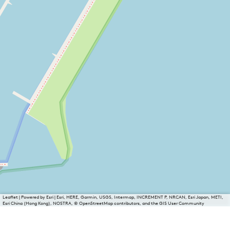
Leaflet
|
Powered by Esri | Esri, HERE, Garmin, USGS, Intermap, INCREMENT P, NRCAN, Esri Japan, METI,
Esri China (Hong Kong), NOSTRA, © OpenStreetMap contributors, and the GIS User Community