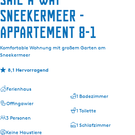
g
e
Sneekermeer -
Appartement 8-1
Komfortable Wohnung mit großem Garten am
Sneekermeer
8,1 Hervorragend
Ferienhaus
1 Badezimmer
Offingawier
1 Toilette
3 Personen
1 Schlafzimmer
Keine Haustiere