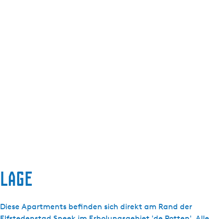
Lage
Diese Apartments befinden sich direkt am Rand der
Elfstedenstad Sneek im Erholungsgebiet 'de Potten'. Alle