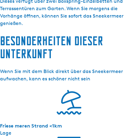
n
Dieses verfügt über zwei Boxspring-Einzelbetten und
e
Terrassentüren zum Garten. Wenn Sie morgens die
e
Vorhänge öffnen, können Sie sofort das Sneekermeer
k
genießen.
e
Besonderheiten dieser
r
m
Unterkunft
e
e
r
Wenn Sie mit dem Blick direkt über das Sneekermeer
-
aufwachen, kann es schöner nicht sein
A
p
p
a
r
t
Friese meren Strand <1km
e
Lage
m