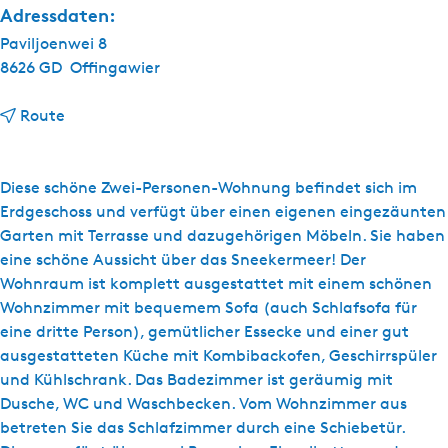
Adressdaten:
Paviljoenwei 8
8626 GD
Offingawier
b
Route
i
s
S
Diese schöne Zwei-Personen-Wohnung befindet sich im
a
Erdgeschoss und verfügt über einen eigenen eingezäunten
i
Garten mit Terrasse und dazugehörigen Möbeln. Sie haben
l
eine schöne Aussicht über das Sneekermeer! Der
-
Wohnraum ist komplett ausgestattet mit einem schönen
a
Wohnzimmer mit bequemem Sofa (auch Schlafsofa für
-
eine dritte Person), gemütlicher Essecke und einer gut
w
ausgestatteten Küche mit Kombibackofen, Geschirrspüler
a
und Kühlschrank. Das Badezimmer ist geräumig mit
y
Dusche, WC und Waschbecken. Vom Wohnzimmer aus
S
betreten Sie das Schlafzimmer durch eine Schiebetür.