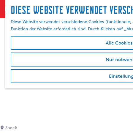
Diese website verwendet versch
menu
G
e
Diese Website verwendet verschiedene Cookies (funktionale, 
h
Funktion der Website erforderlich sind. Durch Klicken auf „Ak
e
n
Alle Cookies
S
i
Nur notwend
e
z
Einstellun
u
r
H
o
m
e
p
a
Sneek