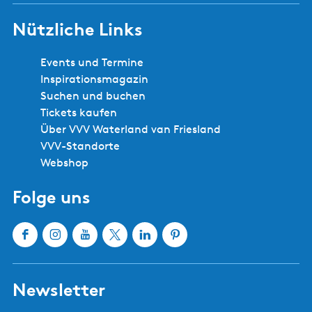
Sicher und zuverlässig buchen
Städte und Gemeinden in
Südwestfriesland
Bolsward
Balk
Hindeloopen
Heeg
IJlst
Joure
Sloten
Lemmer
Sneek
Makkum
Stavoren
Oudemirdum
Workum
Woudsend
Alle Städte und Gemeinden anzeigen