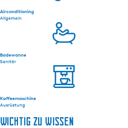
t
Airconditioning
e
Allgemein
m
e
n
t
G
o
Badewanne
u
Sanitär
d
Kaffeemaschine
Ausrüstung
Wichtig zu wissen