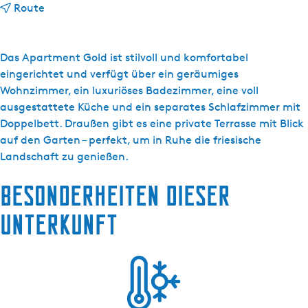
b
Route
i
s
W
Das Apartment Gold ist stilvoll und komfortabel
o
eingerichtet und verfügt über ein geräumiges
l
Wohnzimmer, ein luxuriöses Badezimmer, eine voll
k
ausgestattete Küche und ein separates Schlafzimmer mit
o
Doppelbett. Draußen gibt es eine private Terrasse mit Blick
m
auf den Garten – perfekt, um in Ruhe die friesische
T
Landschaft zu genießen.
h
Besonderheiten dieser
ú
s
Unterkunft
-
A
p
p
a
r