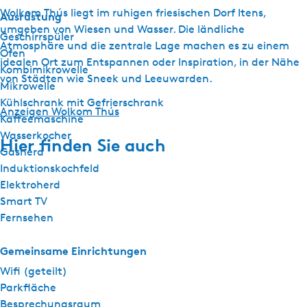
Wolkom Thús liegt im ruhigen friesischen Dorf Itens,
Ausrüstung
umgeben von Wiesen und Wasser. Die ländliche
Geschirrspüler
Atmosphäre und die zentrale Lage machen es zu einem
Ofen
idealen Ort zum Entspannen oder Inspiration, in der Nähe
Kombimikrowelle
von Städten wie Sneek und Leeuwarden.
Mikrowelle
Kühlschrank mit Gefrierschrank
Anzeigen Wolkom Thús
Kaffeemaschine
Wasserkocher
Hier finden Sie auch
Gasherd
Induktionskochfeld
Elektroherd
Smart TV
Fernsehen
Gemeinsame Einrichtungen
Wifi (geteilt)
Parkfläche
Besprechungsraum