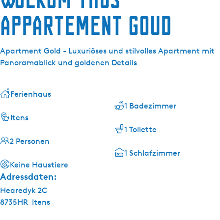
g
e
Appartement Goud
Apartment Gold - Luxuriöses und stilvolles Apartment mit
Panoramablick und goldenen Details
Ferienhaus
1 Badezimmer
Itens
1 Toilette
2 Personen
1 Schlafzimmer
Keine Haustiere
Adressdaten:
Hearedyk 2C
8735HR
Itens