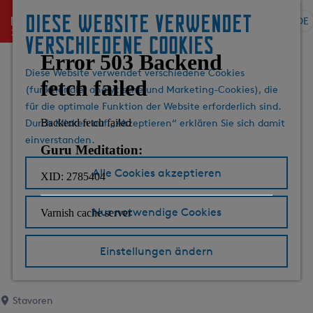
Diese website verwendet
menu
DE
S
G
S
verschiedene cookies
p
e
u
r
h
c
Diese Website verwendet verschiedene Cookies
a
e
h
(funktionale, analytische und Marketing-Cookies), die
c
n
e
für die optimale Funktion der Website erforderlich sind.
h
S
n
Durch Klicken auf „Akzeptieren“ erklären Sie sich damit
e
i
einverstanden.
a
e
u
z
Alle Cookies akzeptieren
s
u
w
r
Nur notwendige Cookies
ä
H
h
o
l
m
Einstellungen ändern
e
e
n
p
A
a
Stavoren
k