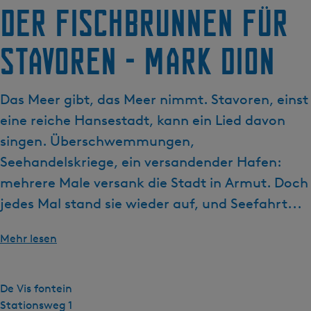
g
Der Fischbrunnen für
t
e
u
Stavoren - Mark Dion
e
l
l
Das Meer gibt, das Meer nimmt. Stavoren, einst
e
S
eine reiche Hansestadt, kann ein Lied davon
p
singen. Überschwemmungen,
r
Seehandelskriege, ein versandender Hafen:
a
mehrere Male versank die Stadt in Armut. Doch
c
h
jedes Mal stand sie wieder auf, und Seefahrt...
e
:
Mehr lesen
D
e
u
De Vis fontein
t
Stationsweg 1