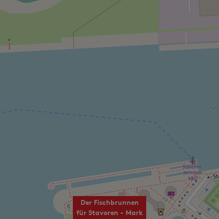
D
o
i
n
o
n
Der Fischbrunnen
für Stavoren - Mark