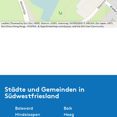
Leaflet
|
Powered by Esri | Esri, HERE, Garmin, USGS, Intermap, INCREMENT P, NRCAN, Esri Japan, METI,
Esri China (Hong Kong), NOSTRA, © OpenStreetMap contributors, and the GIS User Community
Städte und Gemeinden in
Südwestfriesland
Bolsward
Balk
Hindeloopen
Heeg