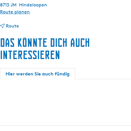
8713 JM
Hindeloopen
b
Route planen
i
b
s
Route
i
R
Das könnte dich auch
s
o
R
o
interessieren
o
s
o
j
s
e
Hier werden Sie auch fündig
j
O
e
u
O
d
u
H
d
i
H
n
i
d
n
e
d
l