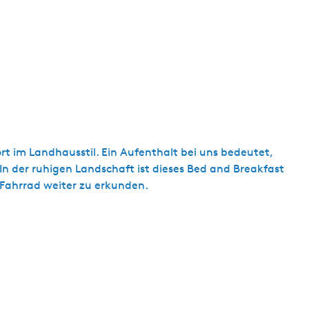
t
u
e
l
l
e
S
p
r
t im Landhausstil. Ein Aufenthalt bei uns bedeutet,
a
In der ruhigen Landschaft ist dieses Bed and Breakfast
c
Fahrrad weiter zu erkunden.
h
e
:
D
e
u
t