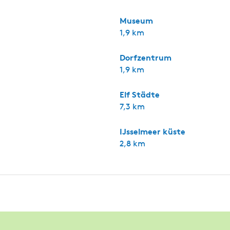
Museum
1,9 km
Dorfzentrum
1,9 km
Elf Städte
7,3 km
IJsselmeer küste
2,8 km