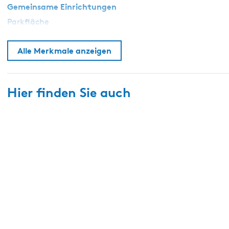
H
Gemeinsame Einrichtungen
o
Parkfläche
e
v
Alle Merkmale anzeigen
e
Hier finden Sie auch