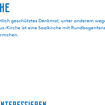
che
taatlich geschütztes Denkmal; unter anderem we
s-Kirche ist eine Saalkirche mit Rundbogenfens
ürmchen.
interessieren