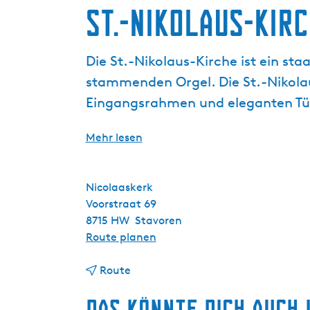
g
St.-Nikolaus-Kir
e
Die St.-Nikolaus-Kirche ist ein s
stammenden Orgel. Die St.-Nikolau
Eingangsrahmen und eleganten T
Mehr lesen
Nicolaaskerk
Voorstraat 69
8715 HW
Stavoren
b
Route planen
i
b
s
Route
i
S
Das könnte dich auch 
s
t