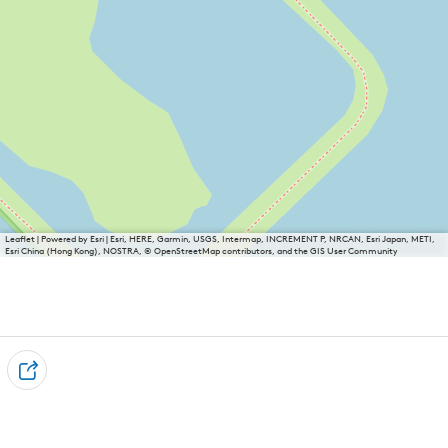
Leaflet
|
Powered by Esri | Esri, HERE, Garmin, USGS, Intermap, INCREMENT P, NRCAN, Esri Japan, METI,
Esri China (Hong Kong), NOSTRA, © OpenStreetMap contributors, and the GIS User Community
T
e
i