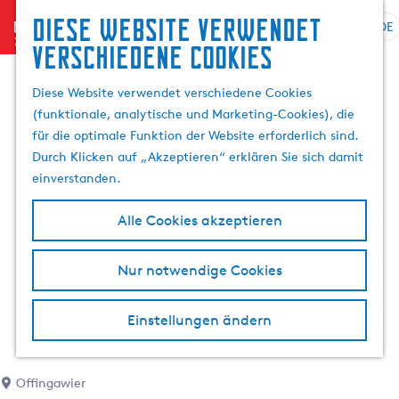
Diese website verwendet
menu
DE
S
G
S
verschiedene cookies
p
e
u
r
h
c
Diese Website verwendet verschiedene Cookies
a
e
h
(funktionale, analytische und Marketing-Cookies), die
c
n
e
für die optimale Funktion der Website erforderlich sind.
h
S
n
Durch Klicken auf „Akzeptieren“ erklären Sie sich damit
e
i
einverstanden.
a
e
u
z
Alle Cookies akzeptieren
s
u
w
r
Nur notwendige Cookies
ä
H
h
o
l
m
Einstellungen ändern
e
e
n
p
A
a
Offingawier
k