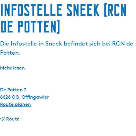
g
Infostelle Sneek (RCN
t
e
u
de Potten)
e
l
l
Die Infostelle in Sneek befindet sich bei RCN de
e
S
Potten.
p
r
Mehr lesen
a
c
h
De Potten 2
e
8626 GG
Offingawier
:
b
Route planen
D
i
e
b
s
Route
u
i
I
t
s
n