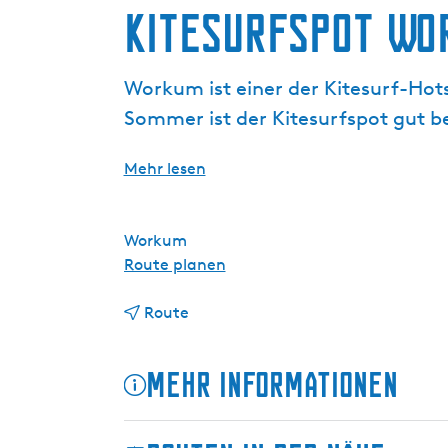
g
Kitesurfspot Wo
e
Workum ist einer der Kitesurf-Hots
Sommer ist der Kitesurfspot gut 
Mehr lesen
Workum
b
Route planen
i
b
s
Route
i
K
s
i
Mehr Informationen
K
t
i
e
t
s