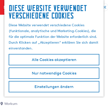
Diese website verwendet
menu
DE
S
G
S
verschiedene cookies
p
e
u
r
h
c
Diese Website verwendet verschiedene Cookies
a
e
h
(funktionale, analytische und Marketing-Cookies), die
c
n
e
für die optimale Funktion der Website erforderlich sind.
h
S
n
Durch Klicken auf „Akzeptieren“ erklären Sie sich damit
e
i
einverstanden.
a
e
u
z
Alle Cookies akzeptieren
s
u
w
r
Nur notwendige Cookies
ä
H
h
o
l
m
Einstellungen ändern
e
e
n
p
A
a
Workum
k