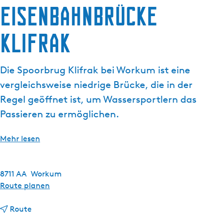
g
Eisenbahnbrücke
t
e
u
Klifrak
e
l
l
Die Spoorbrug Klifrak bei Workum ist eine
e
S
vergleichsweise niedrige Brücke, die in der
p
Regel geöffnet ist, um Wassersportlern das
r
Passieren zu ermöglichen.
a
c
Mehr lesen
h
e
:
8711 AA
Workum
D
b
Route planen
e
i
u
b
s
Route
t