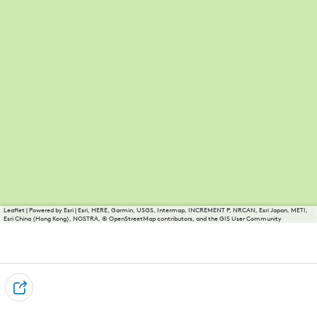
Leaflet
|
Powered by Esri | Esri, HERE, Garmin, USGS, Intermap, INCREMENT P, NRCAN, Esri Japan, METI,
Esri China (Hong Kong), NOSTRA, © OpenStreetMap contributors, and the GIS User Community
T
e