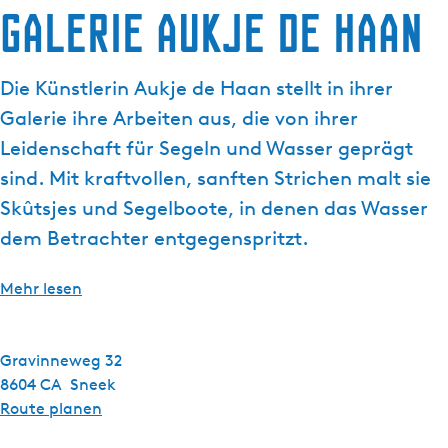
g
Galerie Aukje de Haan
t
e
u
e
Die Künstlerin Aukje de Haan stellt in ihrer
l
Galerie ihre Arbeiten aus, die von ihrer
l
e
Leidenschaft für Segeln und Wasser geprägt
S
sind. Mit kraftvollen, sanften Strichen malt sie
p
Skûtsjes und Segelboote, in denen das Wasser
r
dem Betrachter entgegenspritzt.
a
c
h
Mehr lesen
e
:
D
Gravinneweg 32
e
8604 CA
Sneek
u
b
Route planen
t
i