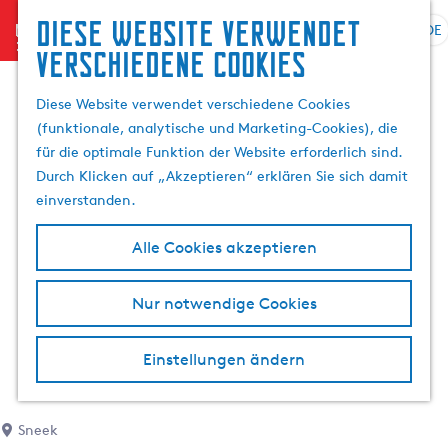
Diese website verwendet
menu
DE
S
G
S
verschiedene cookies
p
e
u
r
h
c
Diese Website verwendet verschiedene Cookies
a
e
h
(funktionale, analytische und Marketing-Cookies), die
c
n
e
für die optimale Funktion der Website erforderlich sind.
h
S
n
Durch Klicken auf „Akzeptieren“ erklären Sie sich damit
e
i
einverstanden.
a
e
u
z
Alle Cookies akzeptieren
s
u
w
r
Nur notwendige Cookies
ä
H
h
o
l
m
Einstellungen ändern
e
e
n
p
A
a
Sneek
k