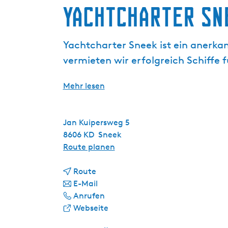
g
Yachtcharter Sn
e
Yachtcharter Sneek ist ein anerkan
vermieten wir erfolgreich Schiffe f
Mehr lesen
Jan Kuipersweg 5
8606 KD
Sneek
b
Route planen
i
b
s
Route
i
b
Y
E-Mail
s
i
Y
a
Anrufen
Y
s
a
a
c
Webseite
a
Y
c
b
h