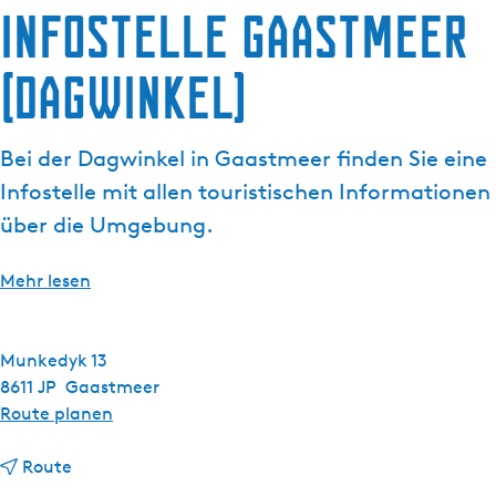
g
Infostelle Gaastmeer
t
e
u
(Dagwinkel)
e
l
l
Bei der Dagwinkel in Gaastmeer finden Sie eine
e
S
Infostelle mit allen touristischen Informationen
p
über die Umgebung.
r
a
Mehr lesen
c
h
e
Munkedyk 13
:
8611 JP
Gaastmeer
D
b
Route planen
e
i
u
b
s
Route
t
i
I