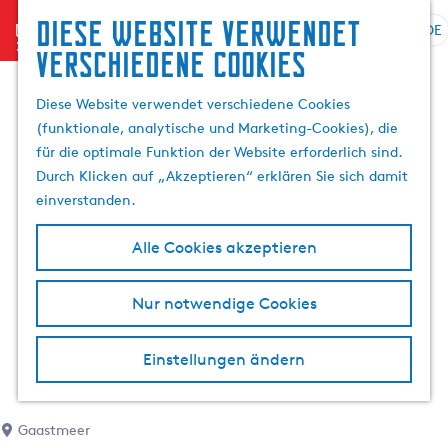
Diese website verwendet
menu
DE
S
G
S
verschiedene cookies
p
e
u
r
h
c
Diese Website verwendet verschiedene Cookies
a
e
h
(funktionale, analytische und Marketing-Cookies), die
c
n
e
für die optimale Funktion der Website erforderlich sind.
h
S
n
Durch Klicken auf „Akzeptieren“ erklären Sie sich damit
e
i
einverstanden.
a
e
u
z
Alle Cookies akzeptieren
s
u
w
r
Nur notwendige Cookies
ä
H
h
o
l
m
Einstellungen ändern
e
e
n
p
A
a
Gaastmeer
k