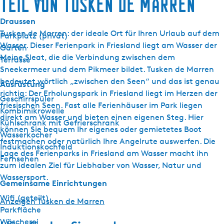
Teil von Tusken de Marren
Draussen
Tusken de Marren: der ideale Ort für Ihren Urlaub auf dem
Parkplatz (privat)
Wasser. Dieser Ferienpark in Friesland liegt am Wasser der
Garten
Meine Sleat, die die Verbindung zwischen dem
Terrasse
Sneekermeer und dem Pikmeer bildet. Tusken de Marren
bedeutet wörtlich „zwischen den Seen“ und das ist genau
Ausrüstung
richtig: Der Erholungspark in Friesland liegt im Herzen der
Geschirrspüler
friesischen Seen. Fast alle Ferienhäuser im Park liegen
Kombimikrowelle
direkt am Wasser und bieten einen eigenen Steg. Hier
Kühlschrank mit Gefrierschrank
können Sie bequem Ihr eigenes oder gemietetes Boot
Wasserkocher
festmachen oder natürlich Ihre Angelrute auswerfen. Die
Induktionskochfeld
Lage des Ferienparks in Friesland am Wasser macht ihn
Fernsehen
zum idealen Ziel für Liebhaber von Wasser, Natur und
Wassersport.
Gemeinsame Einrichtungen
Wifi (geteilt)
Anzeigen Tusken de Marren
Parkfläche
Wäscherei