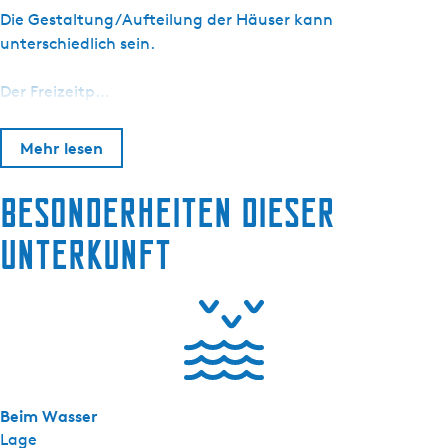
n
Die Gestaltung/Aufteilung der Häuser kann
g
unterschiedlich sein.
a
l
Der Freizeitp…
o
w
Mehr lesen
E
n
Besonderheiten dieser
e
v
Unterkunft
a
4
p
Beim Wasser
Lage