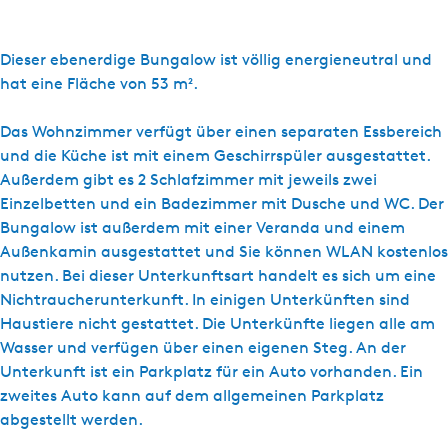
i
s
T
Dieser ebenerdige Bungalow ist völlig energieneutral und
u
hat eine Fläche von 53 m².
s
k
Das Wohnzimmer verfügt über einen separaten Essbereich
e
und die Küche ist mit einem Geschirrspüler ausgestattet.
n
Außerdem gibt es 2 Schlafzimmer mit jeweils zwei
d
Einzelbetten und ein Badezimmer mit Dusche und WC. Der
e
Bungalow ist außerdem mit einer Veranda und einem
M
Außenkamin ausgestattet und Sie können WLAN kostenlos
a
nutzen. Bei dieser Unterkunftsart handelt es sich um eine
r
Nichtraucherunterkunft. In einigen Unterkünften sind
r
Haustiere nicht gestattet. Die Unterkünfte liegen alle am
e
Wasser und verfügen über einen eigenen Steg. An der
n
Unterkunft ist ein Parkplatz für ein Auto vorhanden. Ein
-
zweites Auto kann auf dem allgemeinen Parkplatz
B
abgestellt werden.
u