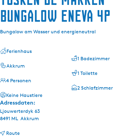
g
e
Bungalow Eneva 4p
Bungalow am Wasser und energieneutral
Ferienhaus
1 Badezimmer
Akkrum
1 Toilette
4 Personen
2 Schlafzimmer
Keine Haustiere
Adressdaten:
Ljouwerterdyk 63
8491 ML
Akkrum
b
Route