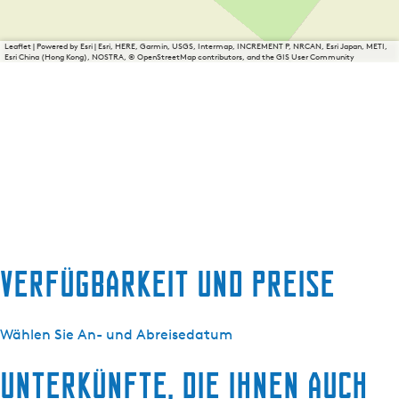
Leaflet
|
Powered by Esri | Esri, HERE, Garmin, USGS, Intermap, INCREMENT P, NRCAN, Esri Japan, METI,
Esri China (Hong Kong), NOSTRA, © OpenStreetMap contributors, and the GIS User Community
Verfügbarkeit und Preise
Wählen Sie An- und Abreisedatum
Unterkünfte, die Ihnen auch