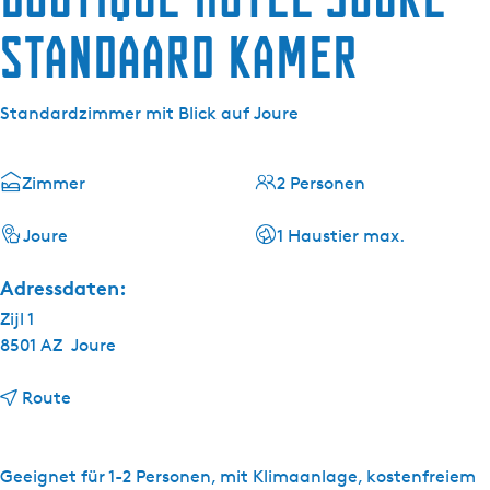
g
t
e
Standaard kamer
u
e
l
Standardzimmer mit Blick auf Joure
l
e
S
Zimmer
2 Personen
p
r
Joure
1 Haustier max.
a
Adressdaten:
c
h
Zijl 1
e
8501 AZ
Joure
:
D
b
Route
e
i
u
s
t
B
Geeignet für 1-2 Personen, mit Klimaanlage, kostenfreiem