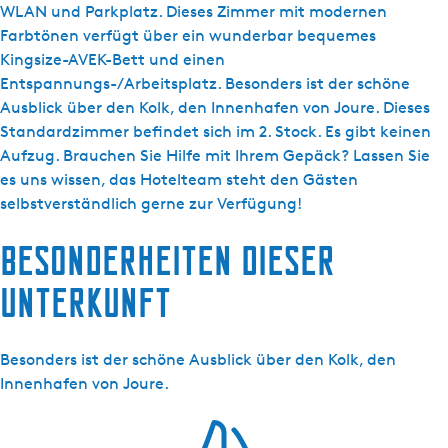
s
o
WLAN und Parkplatz. Dieses Zimmer mit modernen
c
u
Farbtönen verfügt über ein wunderbar bequemes
h
t
Kingsize-AVEK-Bett und einen
i
Entspannungs-/Arbeitsplatz. Besonders ist der schöne
q
Ausblick über den Kolk, den Innenhafen von Joure. Dieses
u
Standardzimmer befindet sich im 2. Stock. Es gibt keinen
e
Aufzug. Brauchen Sie Hilfe mit Ihrem Gepäck? Lassen Sie
H
es uns wissen, das Hotelteam steht den Gästen
o
selbstverständlich gerne zur Verfügung!
t
Besonderheiten dieser
e
l
Unterkunft
J
o
u
Besonders ist der schöne Ausblick über den Kolk, den
r
Innenhafen von Joure.
e
-
S