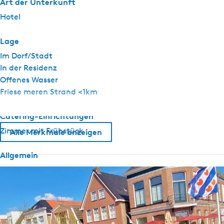
Art der Unterkunft
Hotel
Lage
Im Dorf/Stadt
In der Residenz
Offenes Wasser
Friese meren Strand <1km
Catering-Einrichtungen
Zimmer mit Frühstück
Alle Merkmale anzeigen
Allgemein
Airconditioning
Nichtraucher
WiFi (privat)
Bettdecken