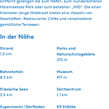
entfernt gelangen Sie zum Hafen, zum wunderschönen
Heremastate Park oder zum beliebten „MID“. Die einen
Kilometer lange Midstraat bietet eine Vielzahl von
Geschäften, Restaurants, Cafés und verschiedene
gemütliche Terrassen.
In der Nähe
Strand
Parks und
1,5 km
Naturschutzgebiete
270 m
Bahnstation
Museum
8,3 km
417 m
Friesische Seen
Dorfzentrum
3,5 km
1,1 km
Supermarkt / Dorfladen
Elf Städte