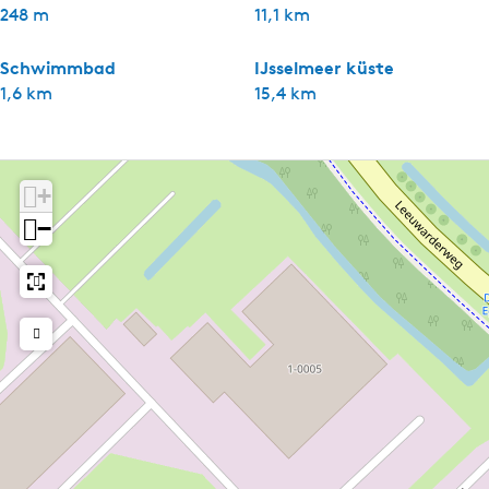
248 m
11,1 km
Schwimmbad
IJsselmeer küste
1,6 km
15,4 km
+
−