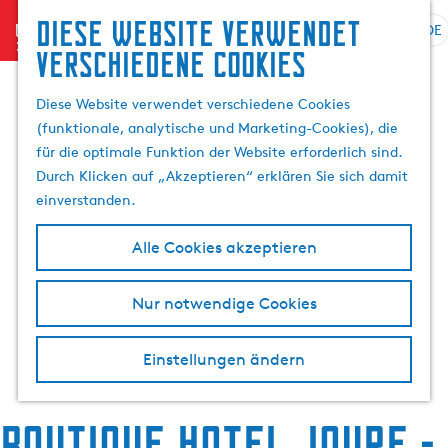
Diese website verwendet
menu
DE
S
G
S
verschiedene cookies
p
e
u
r
h
c
Diese Website verwendet verschiedene Cookies
a
e
h
(funktionale, analytische und Marketing-Cookies), die
c
n
e
für die optimale Funktion der Website erforderlich sind.
h
S
n
Durch Klicken auf „Akzeptieren“ erklären Sie sich damit
e
i
einverstanden.
a
e
u
z
Alle Cookies akzeptieren
s
u
w
r
Nur notwendige Cookies
ä
H
h
o
l
m
Einstellungen ändern
e
e
n
p
A
Boutique Hotel Joure -
a
k