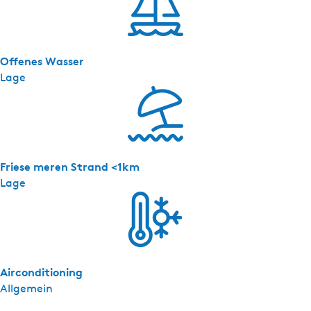
t
a
n
Offenes Wasser
d
Lage
a
a
r
d
k
a
Friese meren Strand <1km
m
Lage
e
r
Airconditioning
Allgemein