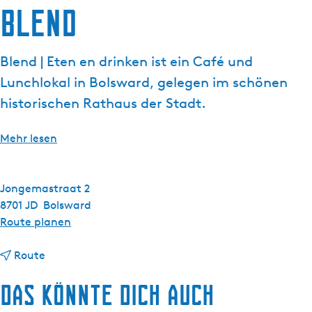
g
Blend
e
Blend | Eten en drinken ist ein Café und
Lunchlokal in Bolsward, gelegen im schönen
historischen Rathaus der Stadt.
Mehr lesen
Jongemastraat 2
8701 JD
Bolsward
b
Route planen
i
b
s
Route
i
B
Das könnte dich auch
s
l
B
e