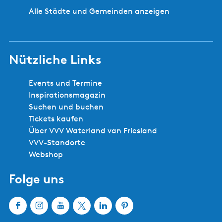
Alle Städte und Gemeinden anzeigen
Nützliche Links
Events und Termine
Inspirationsmagazin
Suchen und buchen
Tickets kaufen
Über VVV Waterland van Friesland
VVV-Standorte
Webshop
Folge uns
F
I
Y
X
L
P