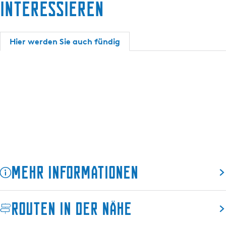
interessieren
l
n
e
d
n
Hier werden Sie auch fündig
d
Mehr Informationen
Routen in der Nähe