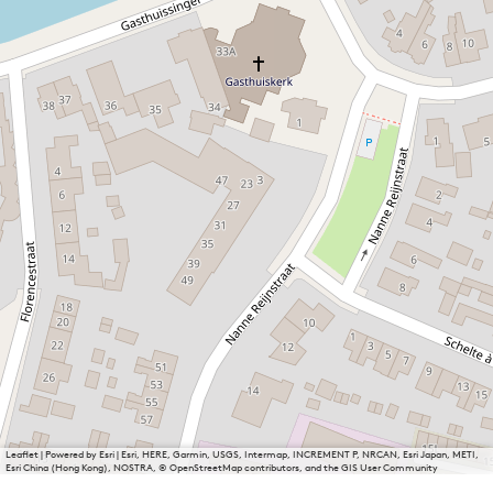
Leaflet
|
Powered by Esri | Esri, HERE, Garmin, USGS, Intermap, INCREMENT P, NRCAN, Esri Japan, METI,
Esri China (Hong Kong), NOSTRA, © OpenStreetMap contributors, and the GIS User Community