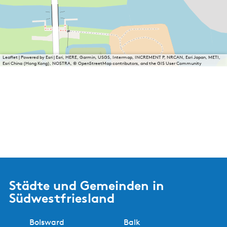
Leaflet
|
Powered by Esri | Esri, HERE, Garmin, USGS, Intermap, INCREMENT P, NRCAN, Esri Japan, METI,
Esri China (Hong Kong), NOSTRA, © OpenStreetMap contributors, and the GIS User Community
Städte und Gemeinden in
Südwestfriesland
Bolsward
Balk