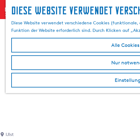
Diese website verwendet versch
menu
G
e
Diese Website verwendet verschiedene Cookies (funktionale, 
h
Funktion der Website erforderlich sind. Durch Klicken auf „Ak
e
n
Alle Cookies
S
i
Nur notwend
e
z
Einstellun
u
r
H
o
m
e
p
a
IJlst