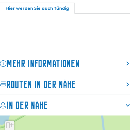
s
d
i
Hier werden Sie auch fündig
c
f
r
h
i
d
r
e
d
n
e
n
Mehr Informationen
Routen in der Nähe
In der Nähe
+