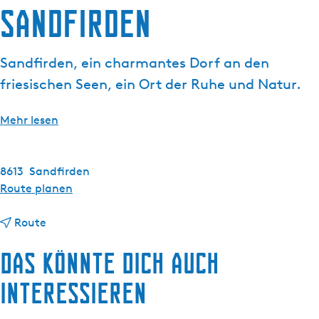
g
Sandfirden
t
e
u
e
Sandfirden, ein charmantes Dorf an den
l
friesischen Seen, ein Ort der Ruhe und Natur.
l
e
S
Mehr lesen
p
r
a
8613
Sandfirden
c
b
Route planen
h
i
e
b
s
Route
:
i
S
Das könnte dich auch
D
s
a
e
S
n
interessieren
u
a
d
t
n
f