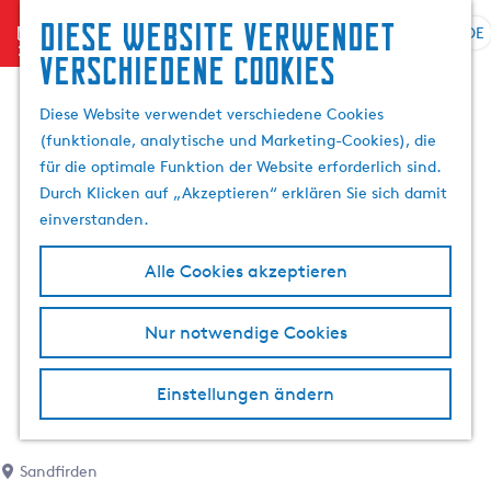
Diese website verwendet
menu
DE
S
G
S
verschiedene cookies
p
e
u
r
h
c
Diese Website verwendet verschiedene Cookies
a
e
h
(funktionale, analytische und Marketing-Cookies), die
c
n
e
für die optimale Funktion der Website erforderlich sind.
h
S
n
Durch Klicken auf „Akzeptieren“ erklären Sie sich damit
e
i
einverstanden.
a
e
u
z
Alle Cookies akzeptieren
s
u
w
r
Nur notwendige Cookies
ä
H
h
o
l
m
Einstellungen ändern
e
e
n
p
A
a
Sandfirden
k