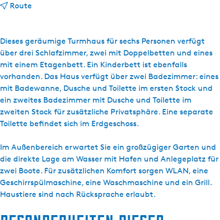
b
Route
i
s
A
Dieses geräumige Turmhaus für sechs Personen verfügt
a
über drei Schlafzimmer, zwei mit Doppelbetten und eines
n
mit einem Etagenbett. Ein Kinderbett ist ebenfalls
h
vorhanden. Das Haus verfügt über zwei Badezimmer: eines
e
mit Badewanne, Dusche und Toilette im ersten Stock und
t
ein zweites Badezimmer mit Dusche und Toilette im
W
zweiten Stock für zusätzliche Privatsphäre. Eine separate
a
Toilette befindet sich im Erdgeschoss.
t
e
Im Außenbereich erwartet Sie ein großzügiger Garten und
r
die direkte Lage am Wasser mit Hafen und Anlegeplatz für
-
zwei Boote. Für zusätzlichen Komfort sorgen WLAN, eine
T
Geschirrspülmaschine, eine Waschmaschine und ein Grill.
o
Haustiere sind nach Rücksprache erlaubt.
r
e