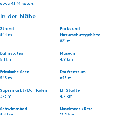
etwa 45 Minuten.
In der Nähe
Strand
Parks und
844 m
Naturschutzgebiete
821 m
Bahnstation
Museum
5,1 km
4,9 km
Friesische Seen
Dorfzentrum
543 m
645 m
Supermarkt / Dorfladen
Elf Städte
373 m
4,7 km
Schwimmbad
IJsselmeer küste
8,4 km
12,3 km