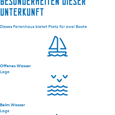
Besonderheiten dieser
n
Unterkunft
w
o
n
Dieses Ferienhaus bietet Platz für zwei Boote
i
n
g
G
B
1
Offenes Wasser
6
Lage
0
Beim Wasser
Lage