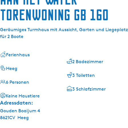
g
e
Torenwoning GB 160
Geräumiges Turmhaus mit Aussicht, Garten und Liegeplatz
für 2 Boote
Ferienhaus
2 Badezimmer
Heeg
3 Toiletten
6 Personen
3 Schlafzimmer
Keine Haustiere
Adressdaten:
Gouden Boaijum 4
8621CV
Heeg