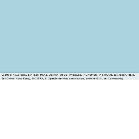
Leaflet
|
Powered by Esri | Esri, HERE, Garmin, USGS, Intermap, INCREMENT P, NRCAN, Esri Japan, METI,
Esri China (Hong Kong), NOSTRA, © OpenStreetMap contributors, and the GIS User Community