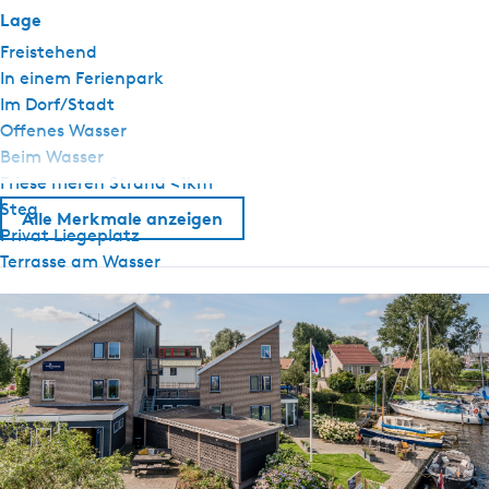
Lage
Freistehend
In einem Ferienpark
Im Dorf/Stadt
Offenes Wasser
Beim Wasser
Friese meren Strand <1km
Steg
Alle Merkmale anzeigen
Privat Liegeplatz
Terrasse am Wasser
Allgemein
Haustiere nach Absprache erlaubt
Nichtraucher
WiFi (privat)
Bettdecken
Grill