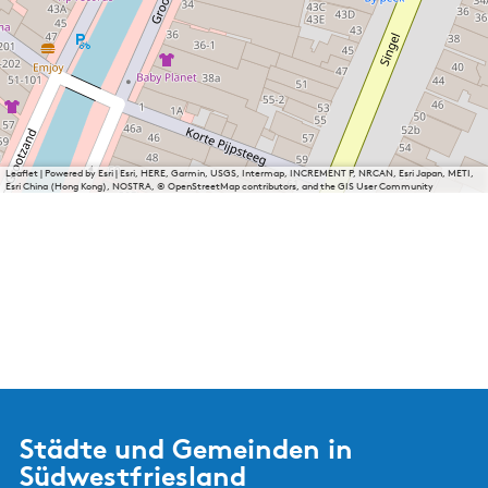
a
c
h
t
Leaflet
|
Powered by Esri | Esri, HERE, Garmin, USGS, Intermap, INCREMENT P, NRCAN, Esri Japan, METI,
Esri China (Hong Kong), NOSTRA, © OpenStreetMap contributors, and the GIS User Community
Städte und Gemeinden in
Südwestfriesland