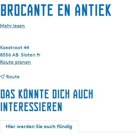
g
Brocante en Antiek
e
Mehr lesen
Koestraat 44
8556 AB
Sloten fr
b
Route planen
i
b
s
Route
i
B
Das könnte dich auch
s
r
B
o
interessieren
r
c
o
a
c
n
Hier werden Sie auch fündig
a
t
n
e