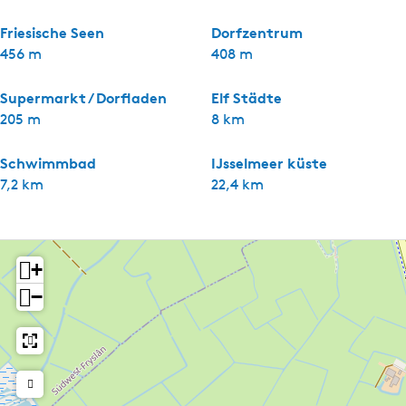
Friesische Seen
Dorfzentrum
456 m
408 m
Supermarkt / Dorfladen
Elf Städte
205 m
8 km
Schwimmbad
IJsselmeer küste
7,2 km
22,4 km
+
−