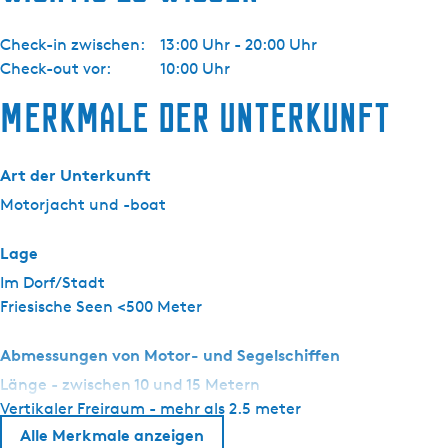
c
h
Check-in zwischen:
13:00 Uhr - 20:00 Uhr
a
Check-out vor:
10:00 Uhr
r
t
Merkmale der Unterkunft
e
r
-
Art der Unterkunft
H
Motorjacht und -boat
e
t
Lage
K
Im Dorf/Stadt
o
Friesische Seen <500 Meter
t
t
Abmessungen von Motor- und Segelschiffen
e
Länge - zwischen 10 und 15 Metern
r
Vertikaler Freiraum - mehr als 2.5 meter
j
a
Alle Merkmale anzeigen