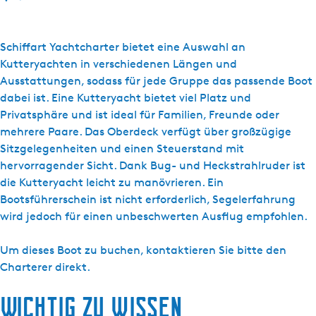
i
s
D
Schiffart Yachtcharter bietet eine Auswahl an
e
Kutteryachten in verschiedenen Längen und
S
Ausstattungen, sodass für jede Gruppe das passende Boot
c
dabei ist. Eine Kutteryacht bietet viel Platz und
h
Privatsphäre und ist ideal für Familien, Freunde oder
i
mehrere Paare. Das Oberdeck verfügt über großzügige
f
Sitzgelegenheiten und einen Steuerstand mit
f
hervorragender Sicht. Dank Bug- und Heckstrahlruder ist
a
die Kutteryacht leicht zu manövrieren. Ein
r
Bootsführerschein ist nicht erforderlich, Segelerfahrung
t
wird jedoch für einen unbeschwerten Ausflug empfohlen.
Y
a
Um dieses Boot zu buchen, kontaktieren Sie bitte den
c
Charterer direkt.
h
Wichtig zu wissen
t