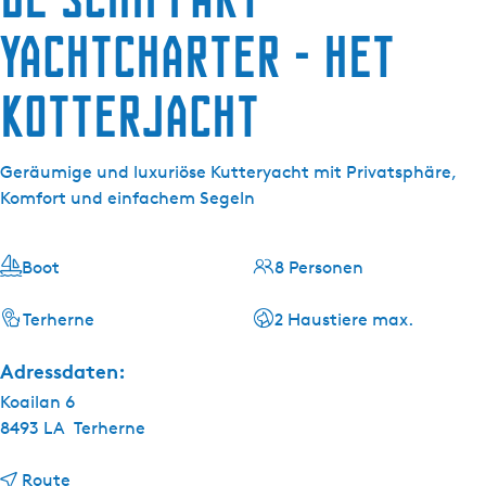
g
e
Yachtcharter - Het
Kotterjacht
Geräumige und luxuriöse Kutteryacht mit Privatsphäre,
Komfort und einfachem Segeln
Boot
8 Personen
Terherne
2 Haustiere max.
Adressdaten:
Koailan 6
8493 LA
Terherne
b
Route