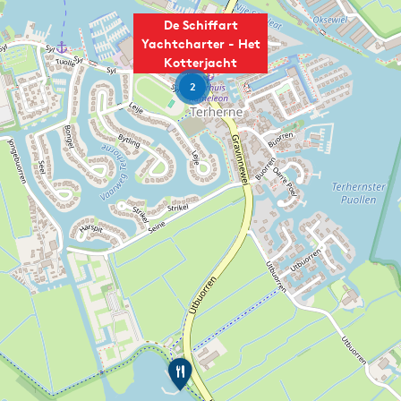
De Schiffart
Yachtcharter - Het
Kotterjacht
2
P
a
v