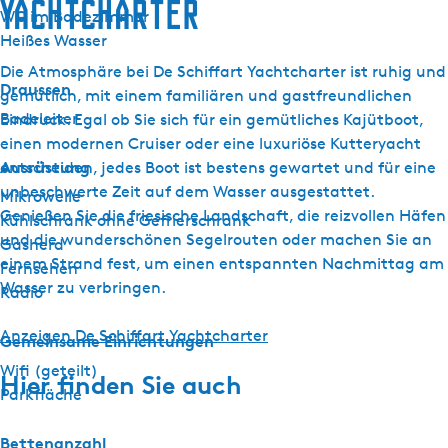
Yachtcharter
WC im Badezimmer
Heißes Wasser
Die Atmosphäre bei De Schiffart Yachtcharter ist ruhig und
Draussen
gemütlich, mit einem familiären und gastfreundlichen
Badeleiter
Eindruck. Egal ob Sie sich für ein gemütliches Kajütboot,
einen modernen Cruiser oder eine luxuriöse Kutteryacht
Ausrüstung
entscheiden, jedes Boot ist bestens gewartet und für eine
unbeschwerte Zeit auf dem Wasser ausgestattet.
Mikrowelle
Genießen Sie die friesische Landschaft, die reizvollen Häfen
Kühlschrank ohne Gefrierschrank
und die wunderschönen Segelrouten oder machen Sie an
Gasherd
einem Strand fest, um einen entspannten Nachmittag am
Fernsehen
Wasser zu verbringen.
Radio
Anzeigen De Schiffart Yachtcharter
Gemeinsame Einrichtungen
Wifi (geteilt)
Hier finden Sie auch
Parkfläche
Bettenanzahl