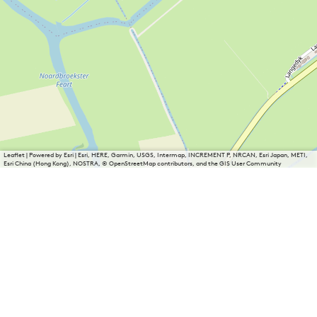
Leaflet
|
Powered by Esri | Esri, HERE, Garmin, USGS, Intermap, INCREMENT P, NRCAN, Esri Japan, METI,
Esri China (Hong Kong), NOSTRA, © OpenStreetMap contributors, and the GIS User Community