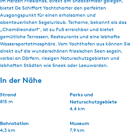
Im Herzen Frieslands, direkt am Sneekermeer gelegen,
bietet De Schiffart Yachtcharter den perfekten
Ausgangspunkt für einen erholsamen und
abenteuerlichen Segelurlaub. Terherne, bekannt als das
„Chamäleondorf“, ist zu Fuß erreichbar und bietet
gemütliche Terrassen, Restaurants und eine lebhafte
Wassersportatmosphäre. Vom Yachthafen aus können Sie
direkt auf die wunderschönen friesischen Seen segeln,
vorbei an Dörfern, riesigen Naturschutzgebieten und
lebhaften Städten wie Sneek oder Leeuwarden.
In der Nähe
Strand
Parks und
815 m
Naturschutzgebiete
4,4 km
Bahnstation
Museum
4,3 km
7,9 km