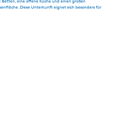
ht Betten, eine offene Küche und einen großen
s
senfläche. Diese Unterkunft eignet sich besonders für
c
h