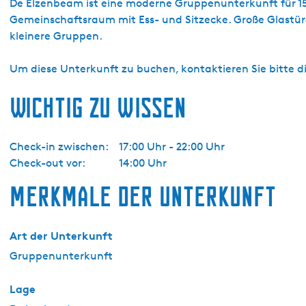
S
De Elzenbeam ist eine moderne Gruppenunterkunft für 15 b
t
Gemeinschaftsraum mit Ess- und Sitzecke. Große Glastüren
i
kleinere Gruppen.
c
h
Um diese Unterkunft zu buchen, kontaktieren Sie bitte d
t
Wichtig zu wissen
i
n
g
Check-in zwischen:
17:00 Uhr - 22:00 Uhr
S
Check-out vor:
14:00 Uhr
i
g
Merkmale der Unterkunft
n
a
a
Art der Unterkunft
l
Gruppenunterkunft
B
e
Lage
h