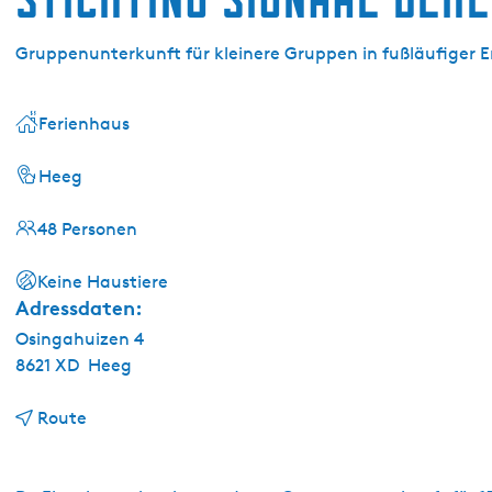
g
e
Gruppenunterkunft für kleinere Gruppen in fußläufiger
Ferienhaus
Heeg
48 Personen
Keine Haustiere
Adressdaten:
Osingahuizen 4
8621 XD
Heeg
b
Route
i
s