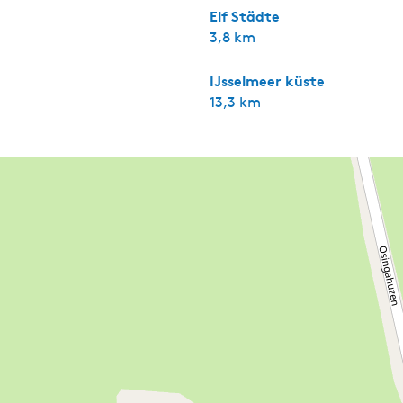
Elf Städte
3,8 km
IJsselmeer küste
13,3 km