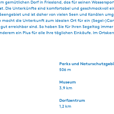
gemütlichen Dorf in Friesland, das für seinen Wassersport 
st. Die Unterkünfte sind komfortabel und geschmackvoll eing
en Seengebiet und ist daher von vielen Seen und Kanälen u
ge macht die Unterkunft zum idealen Ort für ein (Segel-)
er gut erreichbar sind. So haben Sie für Ihren Segeltag imm
 anderem ein Plus für alle Ihre täglichen Einkäufe. Im Orts
Parks und Naturschutzgebi
506 m
Museum
3,9 km
Dorfzentrum
1,2 km