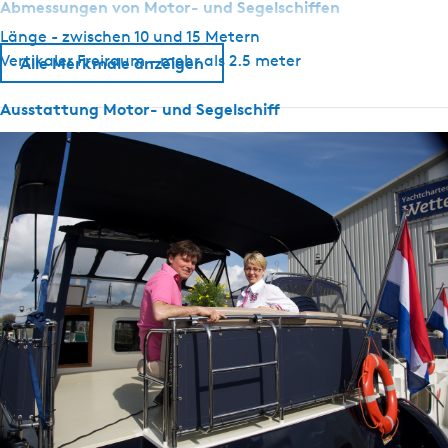
Abmessungen von Motor- und Segelschiffen
Länge - zwischen 10 und 15 Metern
Vertikaler Freiraum - mehr als 2.5 meter
Alle Merkmale anzeigen
Ausstattung Motor- und Segelschiff
Anker mit Handwinde
Ruderlagenanzeige
Tiefenmesser
Tachometer
Navigationslichter
GPS
Oberlicht
Äußerer Steuerstand
Wählen Sie
Terrassentisch und Stühle
Heizung verfügbar
Landstromanschluss vorhanden
Bugstrahlruder