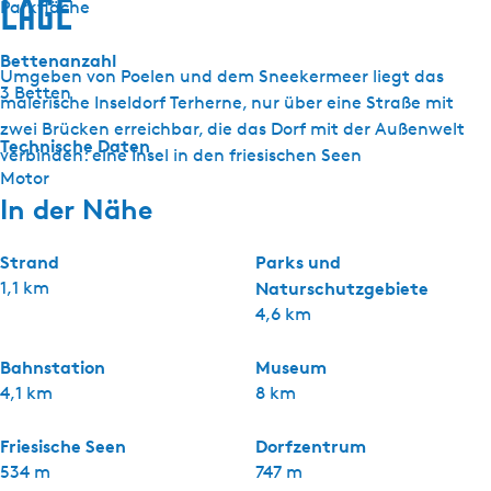
Lage
Parkfläche
Bettenanzahl
Umgeben von Poelen und dem Sneekermeer liegt das
3 Betten
malerische Inseldorf Terherne, nur über eine Straße mit
zwei Brücken erreichbar, die das Dorf mit der Außenwelt
Technische Daten
verbinden: eine Insel in den friesischen Seen
Motor
In der Nähe
Strand
Parks und
1,1 km
Naturschutzgebiete
4,6 km
Bahnstation
Museum
4,1 km
8 km
Friesische Seen
Dorfzentrum
534 m
747 m