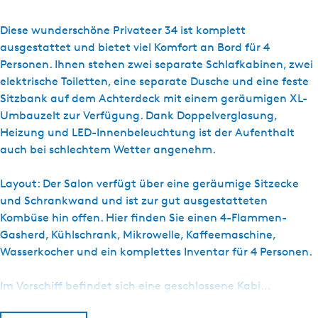
s
Y
Diese wunderschöne Privateer 34 ist komplett
a
ausgestattet und bietet viel Komfort an Bord für 4
c
Personen. Ihnen stehen zwei separate Schlafkabinen, zwei
h
elektrische Toiletten, eine separate Dusche und eine feste
t
Sitzbank auf dem Achterdeck mit einem geräumigen XL-
c
Umbauzelt zur Verfügung. Dank Doppelverglasung,
h
Heizung und LED-Innenbeleuchtung ist der Aufenthalt
a
auch bei schlechtem Wetter angenehm.
r
t
Layout: Der Salon verfügt über eine geräumige Sitzecke
e
und Schrankwand und ist zur gut ausgestatteten
r
Kombüse hin offen. Hier finden Sie einen 4-Flammen-
W
Gasherd, Kühlschrank, Mikrowelle, Kaffeemaschine,
e
Wasserkocher und ein komplettes Inventar für 4 Personen.
t
t
Im Vorschiff befindet sich eine geschlossene Kabi…
e