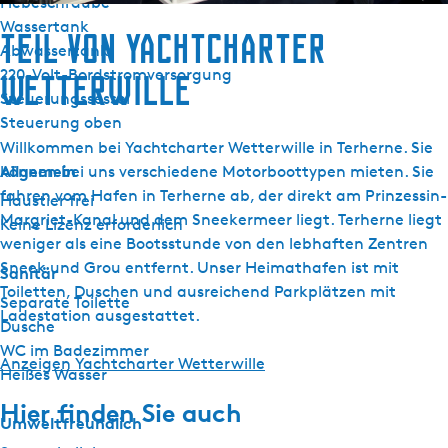
Hebeschraube
Wassertank
Teil von Yachtcharter
Abwassertank
220-Volt-Bordstromversorgung
Wetterwille
Steuerungssessel
Steuerung oben
Willkommen bei Yachtcharter Wetterwille in Terherne. Sie
Allgemein
können bei uns verschiedene Motorboottypen mieten. Sie
fahren vom Hafen in Terherne ab, der direkt am Prinzessin-
Haustier frei
Margriet-Kanal und dem Sneekermeer liegt. Terherne liegt
Keine Lizenz erforderlich
weniger als eine Bootsstunde von den lebhaften Zentren
Sneek und Grou entfernt. Unser Heimathafen ist mit
Sanitär
Toiletten, Duschen und ausreichend Parkplätzen mit
Separate Toilette
Ladestation ausgestattet.
Dusche
WC im Badezimmer
Anzeigen Yachtcharter Wetterwille
Heißes Wasser
Hier finden Sie auch
Umweltfreundlich