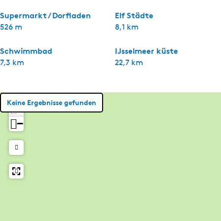
Supermarkt / Dorfladen
Elf Städte
526 m
8,1 km
Schwimmbad
IJsselmeer küste
7,3 km
22,7 km
Keine Ergebnisse gefunden
+
−