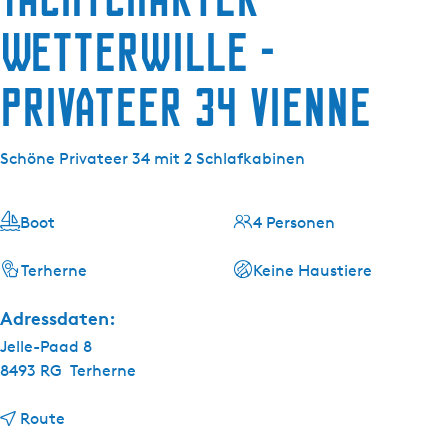
g
e
Wetterwille -
Privateer 34 Vienne
Schöne Privateer 34 mit 2 Schlafkabinen
Boot
4 Personen
Terherne
Keine Haustiere
Adressdaten:
Jelle-Paad 8
8493 RG
Terherne
b
Route
i