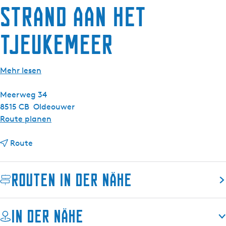
g
Strand aan het
e
Tjeukemeer
Mehr lesen
Meerweg 34
8515 CB
Oldeouwer
b
Route planen
i
b
s
Route
i
S
s
t
Routen in der Nähe
S
r
t
a
r
n
In der Nähe
a
d