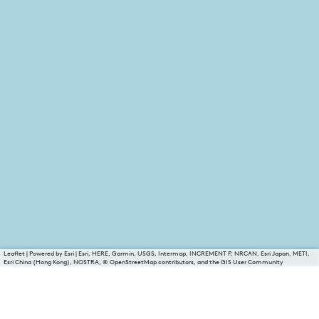
Leaflet
|
Powered by Esri | Esri, HERE, Garmin, USGS, Intermap, INCREMENT P, NRCAN, Esri Japan, METI,
Esri China (Hong Kong), NOSTRA, © OpenStreetMap contributors, and the GIS User Community