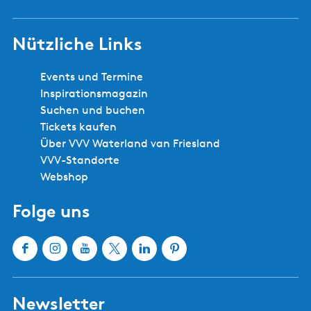
Nützliche Links
Events und Termine
Inspirationsmagazin
Suchen und buchen
Tickets kaufen
Über VVV Waterland van Friesland
VVV-Standorte
Webshop
Folge uns
F
I
Y
X
L
P
a
n
o
W
i
i
c
s
u
a
n
n
Newsletter
e
t
T
t
k
t