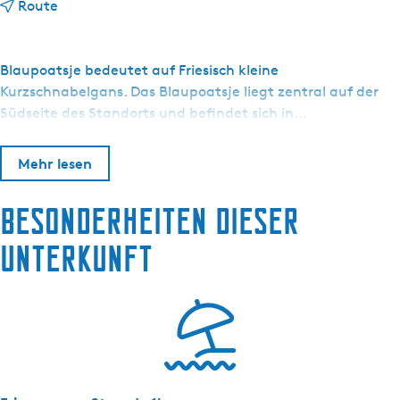
b
Route
i
s
P
Blaupoatsje bedeutet auf Friesisch kleine
e
Kurzschnabelgans. Das Blaupoatsje liegt zentral auf der
a
Südseite des Standorts und befindet sich in…
n
-
Mehr lesen
b
u
Besonderheiten dieser
i
t
Unterkunft
e
n
A
k
k
r
u