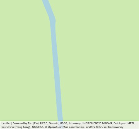
Leaflet
|
Powered by Esri | Esri, HERE, Garmin, USGS, Intermap, INCREMENT P, NRCAN, Esri Japan, METI,
Esri China (Hong Kong), NOSTRA, © OpenStreetMap contributors, and the GIS User Community