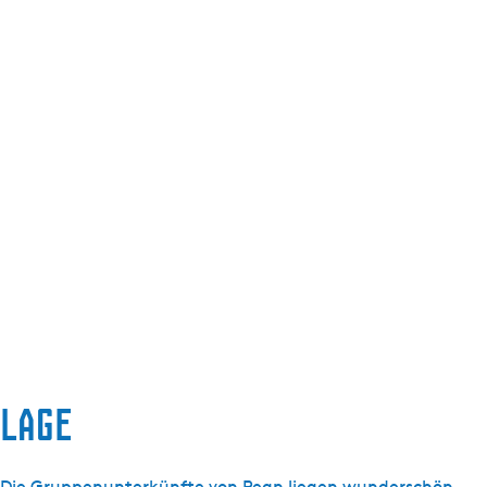
Lage
Die Gruppenunterkünfte von Pean liegen wunderschön