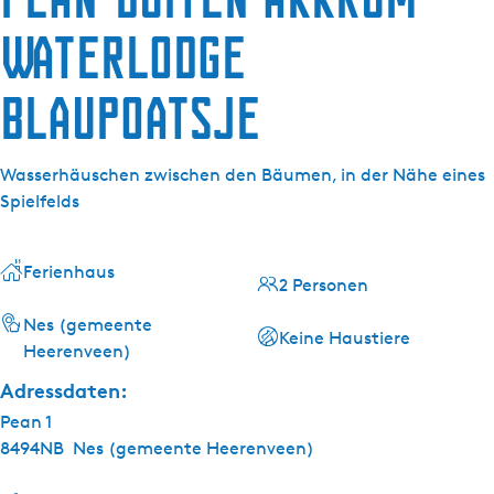
g
e
Waterlodge
Blaupoatsje
Wasserhäuschen zwischen den Bäumen, in der Nähe eines
Spielfelds
Ferienhaus
2 Personen
Nes (gemeente
Keine Haustiere
Heerenveen)
Adressdaten:
Pean 1
8494NB
Nes (gemeente Heerenveen)