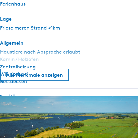
Ferienhaus
Lage
Friese meren Strand <1km
Allgemein
Haustiere nach Absprache erlaubt
Kamin / Holzofen
Zentralheizung
WiFi (privat)
Alle Merkmale anzeigen
Bettdecken
Sanitär
Separate Toilette
Dusche
Wellness
Sauna (geteilt)