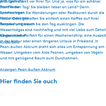
Wifi (geteilt)
praktisch direkt vor Ihrer Tür. Und ja, was für ein schöner
Parkfläche
Start in den Tag! Sie bleiben lieber an Land? Dann
Sportanlagen
unternehmen Sie Wanderungen oder Radtouren durch die
Kinderspielplatz
Natur. Oder genießen Sie einfach einen Kaffee auf Ihrer
Besprechungsraum
Terrasse und lassen Sie den Tag ausklingen. Die
Wasserlodges sind nachhaltig und mit viel Liebe zum Detail
Kindermoebel
eingerichtet. Perfekt für einen Wochenendtrip, eine Auszeit
in der Natur oder einen längeren Urlaub in Friesland. In
Kinderbett
Pean-buiten Akkrum dreht sich alles um Entspannung am
Wasser. Umgeben vom Alde Feanen, umgeben von Vögeln
und mit genügend Raum zum Durchatmen.
Anzeigen Pean-buiten Akkrum
Hier finden Sie auch