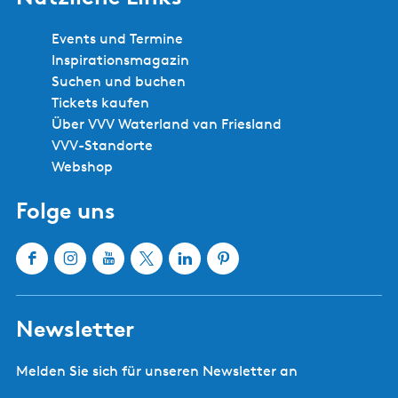
Events und Termine
Inspirationsmagazin
Suchen und buchen
Tickets kaufen
Über VVV Waterland van Friesland
VVV-Standorte
Webshop
Folge uns
F
I
Y
X
L
P
a
n
o
W
i
i
c
s
u
a
n
n
Newsletter
e
t
T
t
k
t
b
a
u
e
e
e
Melden Sie sich für unseren Newsletter an
o
g
b
r
d
r
o
r
e
l
I
e