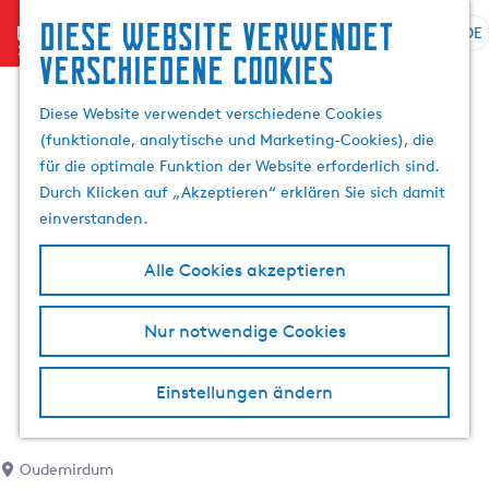
Diese website verwendet
menu
DE
S
G
S
verschiedene cookies
p
e
u
r
h
c
Diese Website verwendet verschiedene Cookies
a
e
h
(funktionale, analytische und Marketing-Cookies), die
c
n
e
für die optimale Funktion der Website erforderlich sind.
h
S
n
Durch Klicken auf „Akzeptieren“ erklären Sie sich damit
e
i
einverstanden.
a
e
u
z
Alle Cookies akzeptieren
s
u
w
r
Nur notwendige Cookies
ä
H
h
o
l
m
Einstellungen ändern
e
e
n
p
A
a
Oudemirdum
k