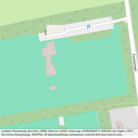
Leaflet
|
Powered by Esri | Esri, HERE, Garmin, USGS, Intermap, INCREMENT P, NRCAN, Esri Japan, METI,
Esri China (Hong Kong), NOSTRA, © OpenStreetMap contributors, and the GIS User Community