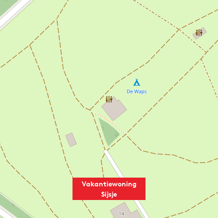
Vakantiewoning
Sijsje