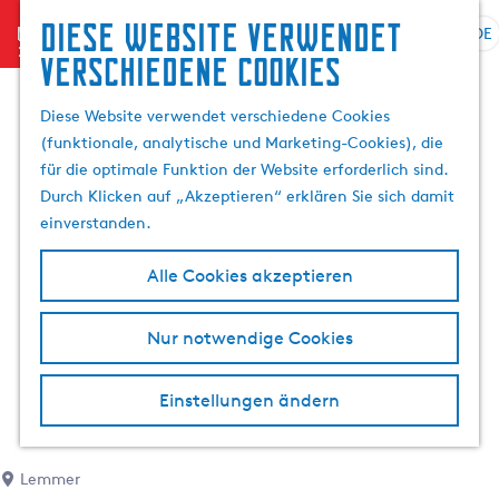
Diese website verwendet
menu
DE
S
G
S
verschiedene cookies
p
e
u
r
h
c
Diese Website verwendet verschiedene Cookies
a
e
h
(funktionale, analytische und Marketing-Cookies), die
c
n
e
für die optimale Funktion der Website erforderlich sind.
h
S
n
Durch Klicken auf „Akzeptieren“ erklären Sie sich damit
e
i
einverstanden.
a
e
u
z
Alle Cookies akzeptieren
s
u
w
r
Nur notwendige Cookies
ä
H
h
o
l
m
Einstellungen ändern
e
e
n
p
A
a
Lemmer
k