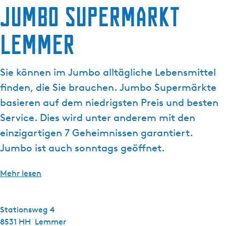
g
Jumbo supermarkt
t
e
u
Lemmer
e
l
l
Sie können im Jumbo alltägliche Lebensmittel
e
S
finden, die Sie brauchen. Jumbo Supermärkte
p
basieren auf dem niedrigsten Preis und besten
r
Service. Dies wird unter anderem mit den
a
einzigartigen 7 Geheimnissen garantiert.
c
h
Jumbo ist auch sonntags geöffnet.
e
:
Mehr lesen
D
e
u
Stationsweg 4
t
8531 HH
Lemmer