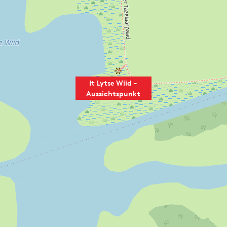
It Lytse Wiid -
Aussichtspunkt