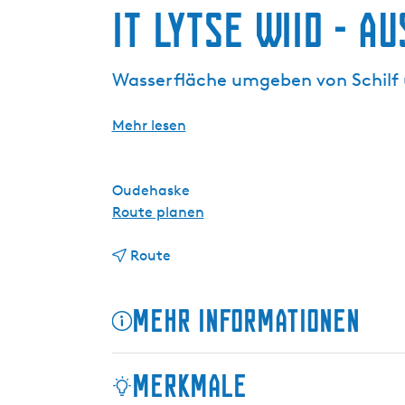
g
It Lytse Wiid - A
e
Wasserfläche umgeben von Schilf
Mehr lesen
Oudehaske
b
Route planen
i
b
s
Route
i
I
s
t
Mehr Informationen
I
L
t
y
L
t
Merkmale
y
s