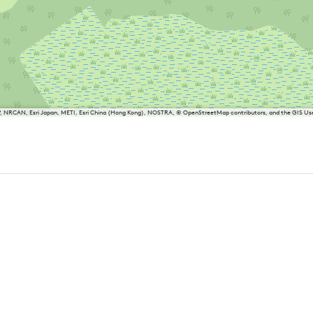
P, NRCAN, Esri Japan, METI, Esri China (Hong Kong), NOSTRA, © OpenStreetMap contributors, and the GIS 
friesland
Balk
Heeg
Joure
Lemmer