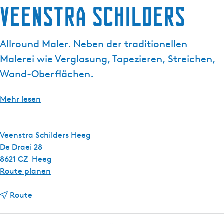
g
Veenstra Schilders
e
Allround Maler. Neben der traditionellen
Malerei wie Verglasung, Tapezieren, Streichen,
Wand-Oberflächen.
Mehr lesen
Veenstra Schilders Heeg
De Draei 28
8621 CZ
Heeg
b
Route planen
i
b
s
Route
i
V
s
e