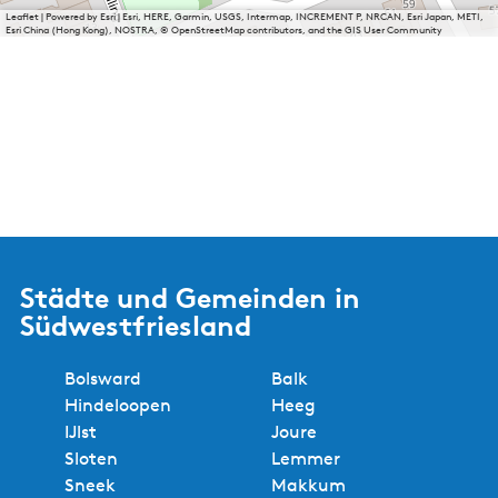
Leaflet
|
Powered by Esri | Esri, HERE, Garmin, USGS, Intermap, INCREMENT P, NRCAN, Esri Japan, METI,
Esri China (Hong Kong), NOSTRA, © OpenStreetMap contributors, and the GIS User Community
Städte und Gemeinden in
Südwestfriesland
Bolsward
Balk
Hindeloopen
Heeg
IJlst
Joure
Sloten
Lemmer
Sneek
Makkum