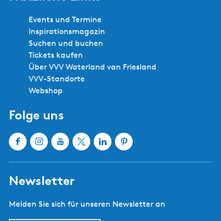
Events und Termine
Inspirationsmagazin
Suchen und buchen
Tickets kaufen
Über VVV Waterland van Friesland
VVV-Standorte
Webshop
Folge uns
F
I
Y
X
L
P
a
n
o
W
i
i
c
s
u
a
n
n
Newsletter
e
t
T
t
k
t
b
a
u
e
e
e
Melden Sie sich für unseren Newsletter an
o
g
b
r
d
r
o
r
e
l
I
e