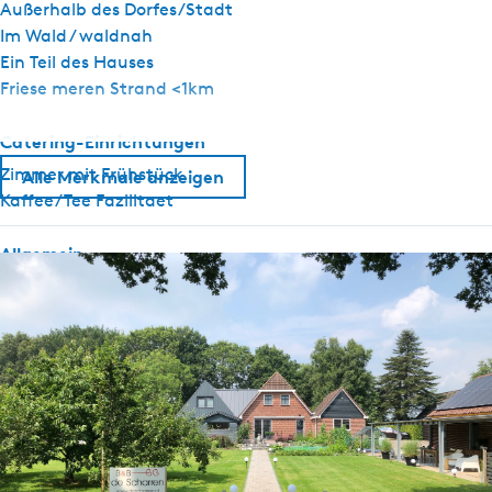
Außerhalb des Dorfes/Stadt
Im Wald / waldnah
Ein Teil des Hauses
Friese meren Strand <1km
Catering-Einrichtungen
Zimmer mit Frühstück
Alle Merkmale anzeigen
Kaffee/Tee Fazilitaet
Allgemein
Haustier frei
Nichtraucher
WiFi (privat)
Bettdecken
Sanitär
WC im Badezimmer
Toilette (privat)