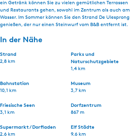
ein Getränk können Sie zu vielen gemütlichen Terrassen
und Restaurants gehen, sowohl im Zentrum als auch am
Wasser. Im Sommer können Sie den Strand De Ulesprong
genießen, der nur einen Steinwurf vom B&B entfernt ist.
In der Nähe
Strand
Parks und
2,8 km
Naturschutzgebiete
1,4 km
Bahnstation
Museum
10,1 km
3,7 km
Friesische Seen
Dorfzentrum
3,1 km
867 m
Supermarkt / Dorfladen
Elf Städte
2,6 km
9,6 km