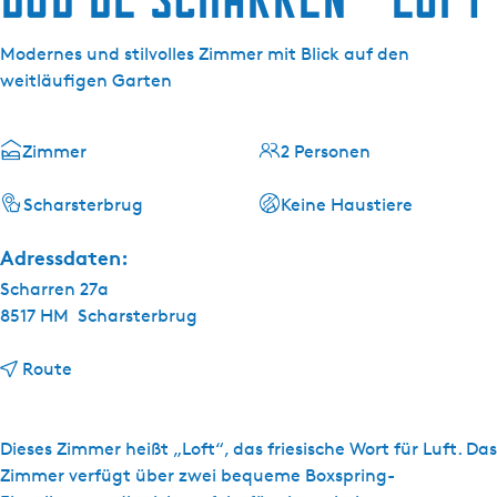
g
e
Modernes und stilvolles Zimmer mit Blick auf den
weitläufigen Garten
Zimmer
2 Personen
Scharsterbrug
Keine Haustiere
Adressdaten:
Scharren 27a
8517 HM
Scharsterbrug
b
Route
i
s
B
Dieses Zimmer heißt „Loft“, das friesische Wort für Luft. Das
&
Zimmer verfügt über zwei bequeme Boxspring-