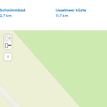
Schwimmbad
IJsselmeer küste
2,7 km
11,7 km
+
−