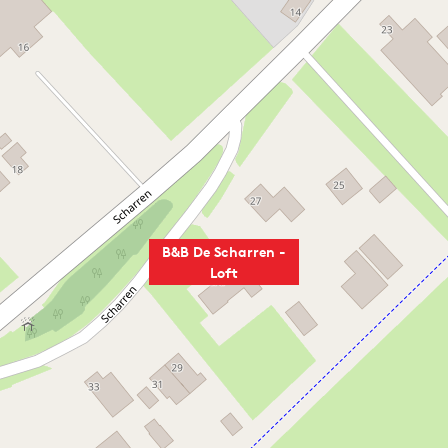
B&B De Scharren -
Loft