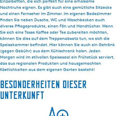
B
Einzelbetten, die sich perfekt für eine erholsame
D
Nachtruhe eignen. Es gibt auch eine gemütliche Sitzecke
e
und einen Fernseher im Zimmer. Im eigenen Badezimmer
S
finden Sie neben Dusche, WC und Waschbecken auch
c
diverse Pflegeprodukte, einen Fön und Handtücher. Wenn
h
Sie sich eine Tasse Kaffee oder Tee zubereiten möchten,
a
können Sie dies auf dem Treppenabsatz tun, wo sich die
r
Speisekammer befindet. Hier können Sie auch ein Getränk
r
(gegen Gebühr) aus dem Kühlschrank holen. Jeden
e
Morgen wird im stilvollen Speisesaal ein Frühstück serviert,
n
das aus regionalen Produkten und hausgemachten
-
Köstlichkeiten aus dem eigenen Garten besteht!
L
Besonderheiten dieser
o
f
Unterkunft
t