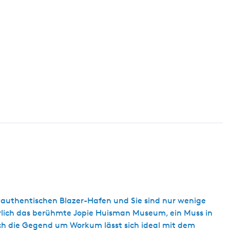
s
c
h
n authentischen Blazer-Hafen und Sie sind nur wenige
rlich das berühmte Jopie Huisman Museum, ein Muss in
ch die Gegend um Workum lässt sich ideal mit dem