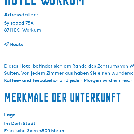
g
e
Adressdaten:
Sylspaed 75A
8711 EC
Workum
b
Route
i
s
H
Dieses Hotel befindet sich am Rande des Zentrums von W
o
Suiten. Von jedem Zimmer aus haben Sie einen wunderschön
t
Kaffee- und Teezubehör und jeden Morgen wird ein reichha
e
Merkmale der Unterkunft
l
W
o
Lage
r
k
Im Dorf/Stadt
u
Friesische Seen <500 Meter