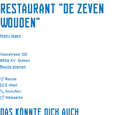
g
Restaurant "De Zeven
e
Wouden"
Mehr lesen
Voorstreek 120
8556 XV
Sloten
b
Route planen
i
b
s
Route
i
b
R
E-Mail
s
i
R
e
Anrufen
R
s
e
a
s
Webseite
e
R
s
b
t
Das könnte dich auch
s
e
t
R
a