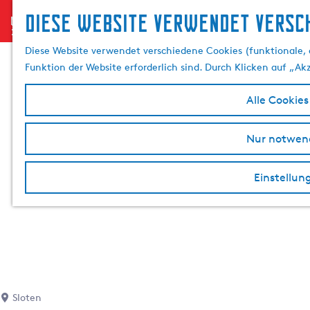
Diese website verwendet versch
menu
G
e
Diese Website verwendet verschiedene Cookies (funktionale, 
h
Funktion der Website erforderlich sind. Durch Klicken auf „Ak
e
n
Alle Cookies
S
i
Nur notwend
e
z
Einstellun
u
r
H
o
m
e
p
a
Sloten