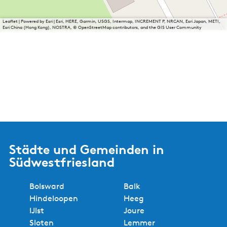
Leaflet
|
Powered by Esri | Esri, HERE, Garmin, USGS, Intermap, INCREMENT P, NRCAN, Esri Japan, METI,
Esri China (Hong Kong), NOSTRA, © OpenStreetMap contributors, and the GIS User Community
Städte und Gemeinden in
Südwestfriesland
Bolsward
Balk
Hindeloopen
Heeg
IJlst
Joure
Sloten
Lemmer