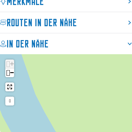
Merkmale
e
d
n
u
"
n
e
"
d
"
n
e
Routen in der Nähe
"
n
"
In der Nähe
+
−