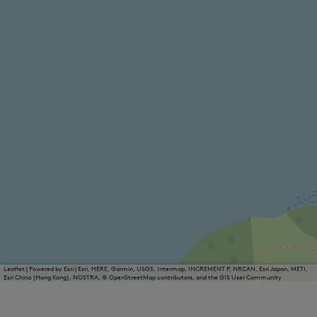
Leaflet
|
Powered by Esri | Esri, HERE, Garmin, USGS, Intermap, INCREMENT P, NRCAN, Esri Japan, METI,
Esri China (Hong Kong), NOSTRA, © OpenStreetMap contributors, and the GIS User Community