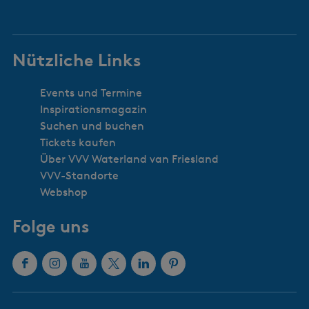
Nützliche Links
Events und Termine
Inspirationsmagazin
Suchen und buchen
Tickets kaufen
Über VVV Waterland van Friesland
VVV-Standorte
Webshop
Folge uns
F
I
Y
X
L
P
a
n
o
W
i
i
c
s
u
a
n
n