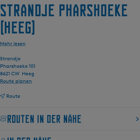
g
Strandje Pharshoeke
e
(Heeg)
Mehr lesen
Strandje
Pharshoeke 101
8621 CW
Heeg
b
Route planen
i
b
s
Route
i
S
s
t
Routen in der Nähe
S
r
t
a
r
n