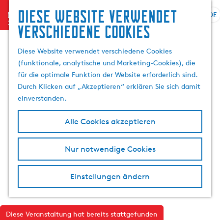
Diese website verwendet
menu
DE
S
G
S
verschiedene cookies
p
e
u
r
h
c
Diese Website verwendet verschiedene Cookies
a
e
h
(funktionale, analytische und Marketing-Cookies), die
c
n
e
für die optimale Funktion der Website erforderlich sind.
h
S
n
Durch Klicken auf „Akzeptieren“ erklären Sie sich damit
e
i
einverstanden.
a
e
u
z
Alle Cookies akzeptieren
s
u
w
r
Nur notwendige Cookies
ä
H
h
o
l
m
Einstellungen ändern
e
e
n
p
A
a
Diese Veranstaltung hat bereits stattgefunden
k