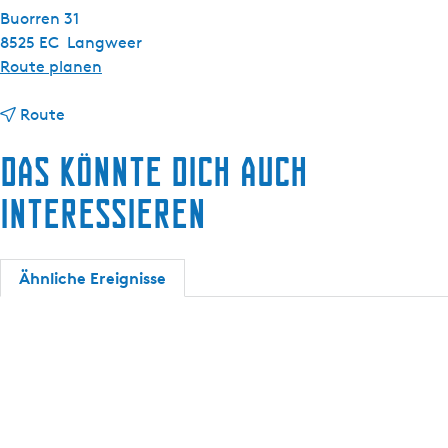
s
Buorren 31
c
8525 EC
Langweer
h
b
Route planen
i
b
s
Route
i
S
Das könnte dich auch
s
k
S
û
interessieren
k
t
û
s
t
j
Ähnliche Ereignisse
s
e
j
s
e
i
s
l
i
e
l
n
e
L