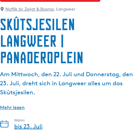
g
t
e
Noflik by Zwigt & Bosma
, Langweer
u
Skûtsjesilen
e
l
Langweer |
l
e
S
Panaderoplein
p
r
a
Am Mittwoch, den 22. Juli und Donnerstag, den
c
23. Juli, dreht sich in Langweer alles um das
h
Skûtsjesilen.
e
:
Mehr lesen
D
e
Wann:
u
bis 23. Juli
t