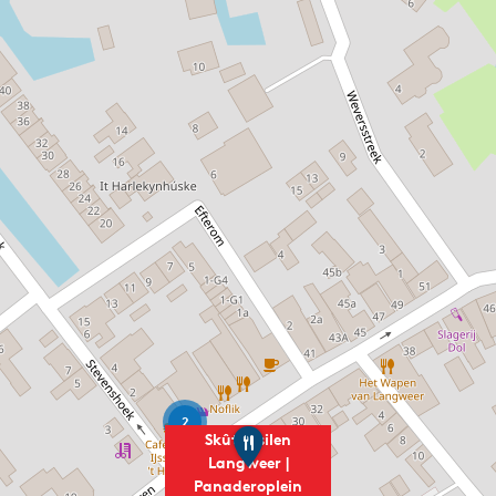
2
N
Skûtsjesilen
o
Langweer |
f
Panaderoplein
l