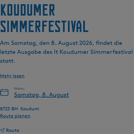
g
Koudumer
t
e
u
Simmerfestival
e
l
l
Am Samstag, den 8. August 2026, findet die
e
S
letzte Ausgabe des It Koudumer Simmerfestival
p
statt.
r
a
Mehr lesen
c
h
Wann:
e
Samstag, 8. August
:
D
8723 BH
Koudum
e
b
Route planen
u
i
t
b
s
Route