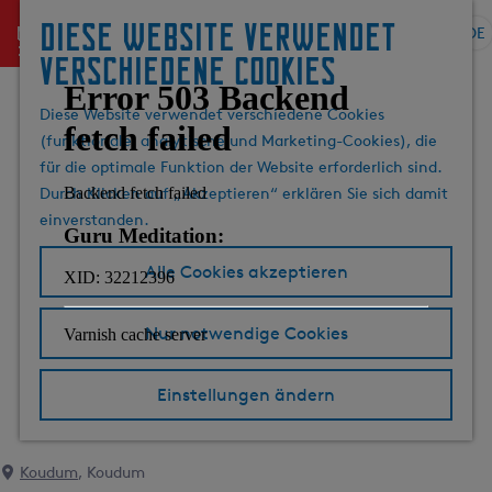
Diese website verwendet
menu
DE
S
G
S
verschiedene cookies
p
e
u
r
h
c
Diese Website verwendet verschiedene Cookies
a
e
h
(funktionale, analytische und Marketing-Cookies), die
c
n
e
für die optimale Funktion der Website erforderlich sind.
h
S
n
Durch Klicken auf „Akzeptieren“ erklären Sie sich damit
e
i
einverstanden.
a
e
u
z
Alle Cookies akzeptieren
s
u
w
r
Nur notwendige Cookies
ä
H
h
o
l
m
Einstellungen ändern
e
e
n
p
A
a
Koudum
, Koudum
k