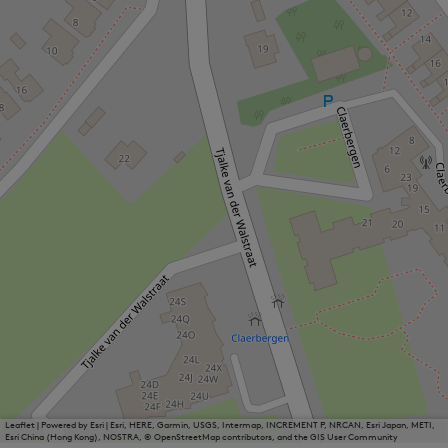
Leaflet
|
Powered by Esri | Esri, HERE, Garmin, USGS, Intermap, INCREMENT P, NRCAN, Esri Japan, METI,
Esri China (Hong Kong), NOSTRA, © OpenStreetMap contributors, and the GIS User Community