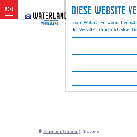
Diese website v
menu
G
e
Diese Website verwendet verschi
h
der Website erforderlich sind. D
e
n
S
i
e
z
u
r
H
o
m
e
p
a
Stavoren (Starum)
, Stavoren