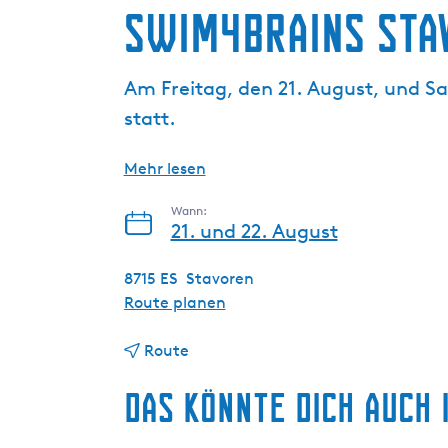
g
Swim4Brains Sta
e
Am Freitag, den 21. August, und S
statt.
Mehr lesen
Wann:
21. und 22. August
8715 ES
Stavoren
b
Route planen
i
b
s
Route
i
S
Das könnte dich auch 
s
w
S
i
w
m