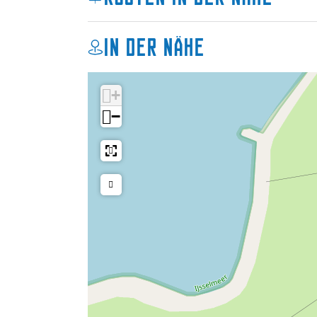
In der Nähe
+
−