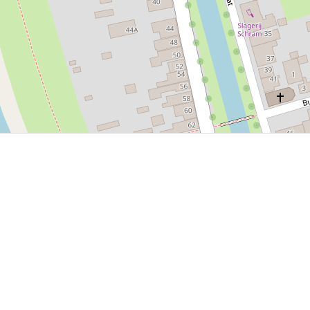
P, NRCAN, Esri Japan, METI, Esri China (Hong Kong), NOSTRA, © OpenStreetMap contributors, and the GIS 