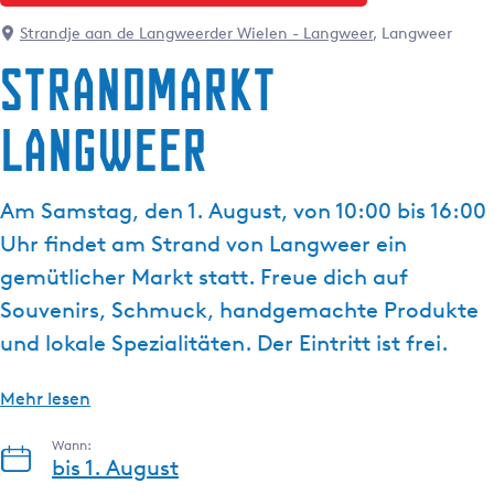
g
t
e
Strandje aan de Langweerder Wielen - Langweer
, Langweer
u
Strandmarkt
e
l
Langweer
l
e
S
Am Samstag, den 1. August, von 10:00 bis 16:00
p
r
Uhr findet am Strand von Langweer ein
a
gemütlicher Markt statt. Freue dich auf
c
Souvenirs, Schmuck, handgemachte Produkte
h
und lokale Spezialitäten. Der Eintritt ist frei.
e
:
D
Mehr lesen
e
Wann:
u
bis 1. August
t