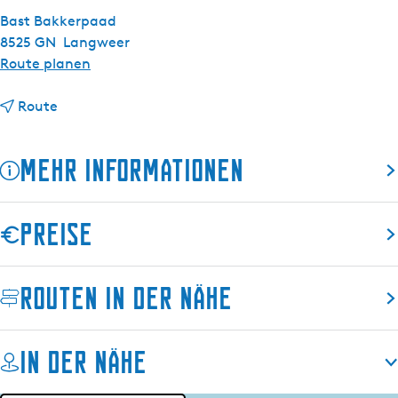
s
Bast Bakkerpaad
c
8525 GN
Langweer
h
b
Route planen
i
b
s
Route
i
S
s
t
Mehr Informationen
S
r
t
a
r
n
Preise
a
d
n
m
d
a
Routen in der Nähe
m
r
a
k
r
t
In der Nähe
k
L
t
a