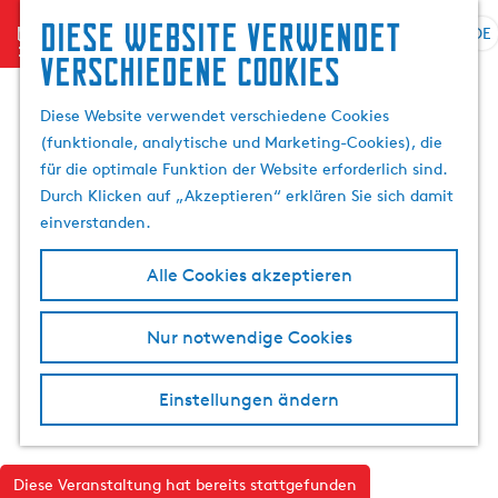
Diese website verwendet
menu
DE
S
G
S
verschiedene cookies
p
e
u
r
h
c
Diese Website verwendet verschiedene Cookies
a
e
h
(funktionale, analytische und Marketing-Cookies), die
c
n
e
für die optimale Funktion der Website erforderlich sind.
h
S
n
Durch Klicken auf „Akzeptieren“ erklären Sie sich damit
e
i
einverstanden.
a
e
u
z
Alle Cookies akzeptieren
s
u
w
r
Nur notwendige Cookies
ä
H
h
o
l
m
Einstellungen ändern
e
e
n
p
A
a
Diese Veranstaltung hat bereits stattgefunden
k