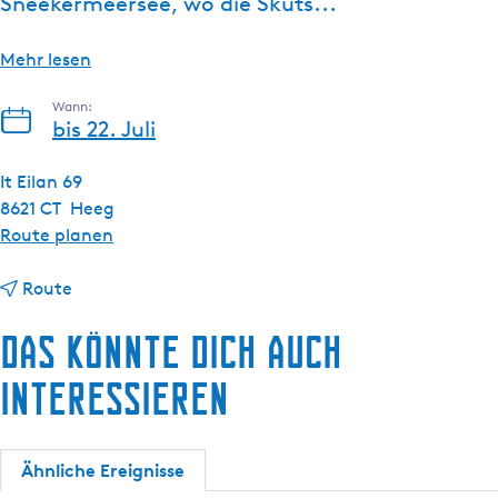
Sneekermeersee, wo die Skûts...
s
c
Mehr lesen
h
Wann:
bis 22. Juli
It Eilan 69
8621 CT
Heeg
b
Route planen
i
b
s
Route
i
S
Das könnte dich auch
s
e
S
g
interessieren
e
e
g
l
e
n
Ähnliche Ereignisse
l
S