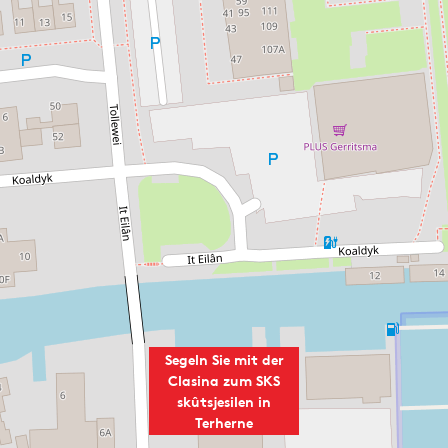
e
h
r
e
h
r
e
n
r
e
n
e
Segeln Sie mit der
Clasina zum SKS
skûtsjesilen in
Terherne