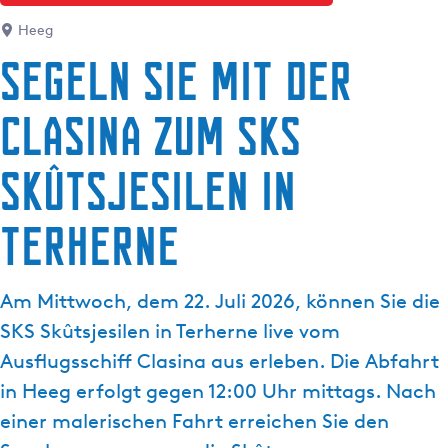
g
t
e
Heeg
u
Segeln Sie mit der
e
l
Clasina zum SKS
l
e
S
skûtsjesilen in
p
r
Terherne
a
c
h
Am Mittwoch, dem 22. Juli 2026, können Sie die
e
SKS Skûtsjesilen in Terherne live vom
:
Ausflugsschiff Clasina aus erleben. Die Abfahrt
D
e
in Heeg erfolgt gegen 12:00 Uhr mittags. Nach
u
einer malerischen Fahrt erreichen Sie den
t