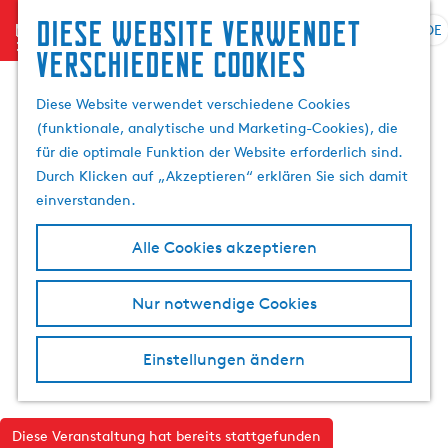
Diese website verwendet
menu
DE
S
G
S
verschiedene cookies
p
e
u
r
h
c
Diese Website verwendet verschiedene Cookies
a
e
h
(funktionale, analytische und Marketing-Cookies), die
c
n
e
für die optimale Funktion der Website erforderlich sind.
h
S
n
Durch Klicken auf „Akzeptieren“ erklären Sie sich damit
e
i
einverstanden.
a
e
u
z
Alle Cookies akzeptieren
s
u
w
r
Nur notwendige Cookies
ä
H
h
o
l
m
Einstellungen ändern
e
e
n
p
A
a
Diese Veranstaltung hat bereits stattgefunden
k