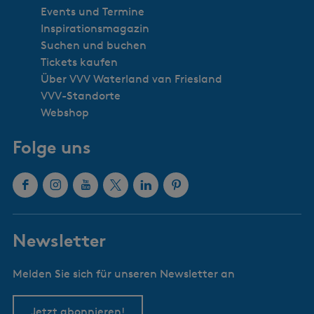
Events und Termine
Inspirationsmagazin
Suchen und buchen
Tickets kaufen
Über VVV Waterland van Friesland
VVV-Standorte
Webshop
Folge uns
F
I
Y
X
L
P
a
n
o
W
i
i
c
s
u
a
n
n
Newsletter
e
t
T
t
k
t
b
a
u
e
e
e
Melden Sie sich für unseren Newsletter an
o
g
b
r
d
r
o
r
e
l
I
e
k
a
W
a
n
s
Jetzt abonnieren!