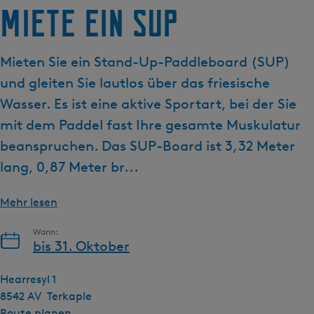
g
Miete ein SUP
e
Mieten Sie ein Stand-Up-Paddleboard (SUP)
und gleiten Sie lautlos über das friesische
Wasser. Es ist eine aktive Sportart, bei der Sie
mit dem Paddel fast Ihre gesamte Muskulatur
beanspruchen. Das SUP-Board ist 3,32 Meter
lang, 0,87 Meter br...
Mehr lesen
Wann:
bis 31. Oktober
Hearresyl 1
8542 AV
Terkaple
b
Route planen