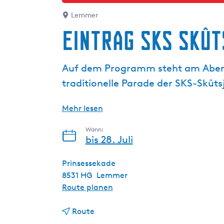
g
e
Lemmer
Eintrag SKS Skû
Auf dem Programm steht am Abend d
traditionelle Parade der SKS-Skût
Mehr lesen
Wann:
bis 28. Juli
Prinsessekade
8531 HG
Lemmer
b
Route planen
i
b
s
Route
i
E