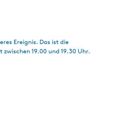
t
u
e
l
l
es Ereignis. Das ist die
e
t zwischen 19.00 und 19.30 Uhr.
S
p
r
a
c
h
e
:
D
e
u
t