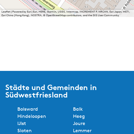
Leaflet
|
Powered by Esri | Esri, HERE, Garmin, USGS, Intermap, INCREMENT P, NRCAN, Esri Japan, METI,
Esri China (Hong Kong), NOSTRA, © OpenStreetMap contributors, and the GIS User Community
Städte und Gemeinden in
Südwestfriesland
Bolsward
Balk
Hindeloopen
Heeg
IJlst
Joure
Sloten
Lemmer