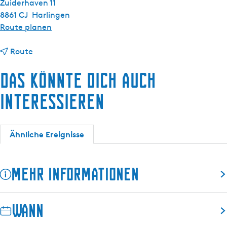
Zuiderhaven 11
8861 CJ
Harlingen
b
Route planen
i
b
s
Route
i
R
Das könnte dich auch
s
o
R
b
interessieren
o
b
b
e
b
n
Ähnliche Ereignisse
e
t
n
o
t
u
Mehr Informationen
o
r
u
m
r
i
Wann
m
t
i
d