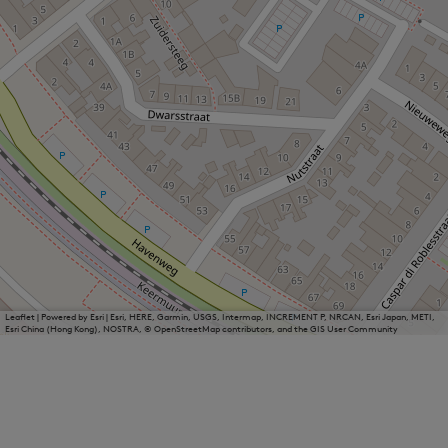
Leaflet
|
Powered by Esri | Esri, HERE, Garmin, USGS, Intermap, INCREMENT P, NRCAN, Esri Japan, METI,
Esri China (Hong Kong), NOSTRA, © OpenStreetMap contributors, and the GIS User Community