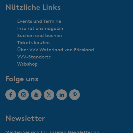
Nützliche Links
Events und Termine
Inspirationsmagazin
Suchen und buchen
Tickets kaufen
Über VVV Waterland van Friesland
VVV-Standorte
Webshop
Folge uns
F
I
Y
X
L
P
a
n
o
W
i
i
c
s
u
a
n
n
Newsletter
e
t
T
t
k
t
b
a
u
e
e
e
Melden Sie sich für unseren Newsletter an