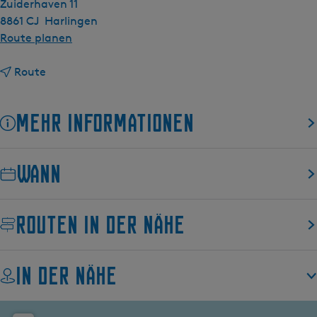
Zuiderhaven 11
8861 CJ
Harlingen
b
Route planen
i
b
s
Route
i
W
s
a
Mehr Informationen
W
d
a
b
d
e
Wann
b
i
e
N
i
a
Routen in der Nähe
N
c
a
h
c
t
In der Nähe
h
R
t
e
R
g