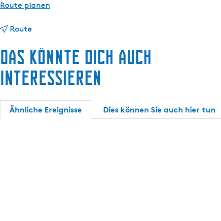
b
Route planen
i
b
s
Route
i
J
Das könnte dich auch
s
o
J
u
interessieren
o
r
u
e
r
S
Ähnliche Ereignisse
Dies können Sie auch hier tun
e
w
S
i
w
n
i
g
n
t
g
t