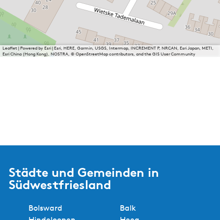
Leaflet
|
Powered by Esri | Esri, HERE, Garmin, USGS, Intermap, INCREMENT P, NRCAN, Esri Japan, METI,
Esri China (Hong Kong), NOSTRA, © OpenStreetMap contributors, and the GIS User Community
Städte und Gemeinden in
Südwestfriesland
Bolsward
Balk
Hindeloopen
Heeg