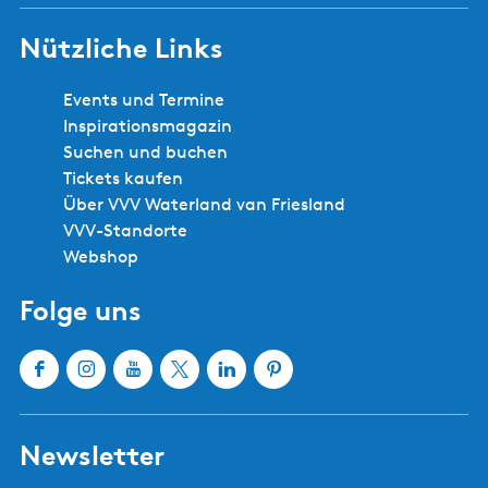
Nützliche Links
Events und Termine
Inspirationsmagazin
Suchen und buchen
Tickets kaufen
Über VVV Waterland van Friesland
VVV-Standorte
Webshop
Folge uns
F
I
Y
X
L
P
a
n
o
W
i
i
c
s
u
a
n
n
Newsletter
e
t
T
t
k
t
b
a
u
e
e
e