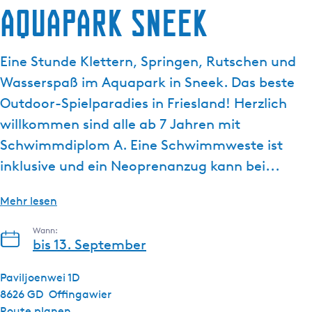
g
Aquapark Sneek
e
Eine Stunde Klettern, Springen, Rutschen und
Wasserspaß im Aquapark in Sneek. Das beste
Outdoor-Spielparadies in Friesland! Herzlich
willkommen sind alle ab 7 Jahren mit
Schwimmdiplom A. Eine Schwimmweste ist
inklusive und ein Neoprenanzug kann bei...
Mehr lesen
Wann:
bis 13. September
Paviljoenwei 1D
8626 GD
Offingawier
b
Route planen