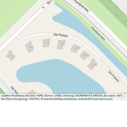
Leaflet
|
Powered by Esri | Esri, HERE, Garmin, USGS, Intermap, INCREMENT P, NRCAN, Esri Japan, METI,
Esri China (Hong Kong), NOSTRA, © OpenStreetMap contributors, and the GIS User Community