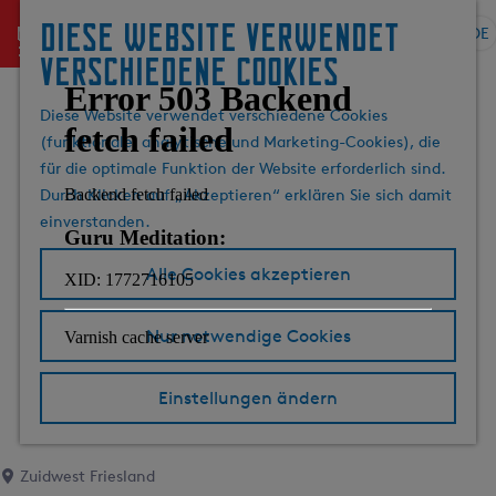
Diese website verwendet
menu
DE
S
G
S
verschiedene cookies
p
e
u
r
h
c
Diese Website verwendet verschiedene Cookies
a
e
h
(funktionale, analytische und Marketing-Cookies), die
c
n
e
für die optimale Funktion der Website erforderlich sind.
h
S
n
Durch Klicken auf „Akzeptieren“ erklären Sie sich damit
e
i
einverstanden.
a
e
u
z
Alle Cookies akzeptieren
s
u
w
r
Nur notwendige Cookies
ä
H
h
o
l
m
Einstellungen ändern
e
e
n
p
A
a
Zuidwest Friesland
k