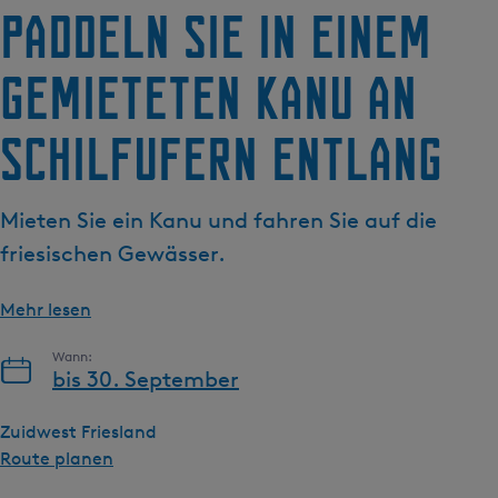
g
Paddeln Sie in einem
t
e
u
gemieteten Kanu an
e
l
l
Schilfufern entlang
e
S
p
Mieten Sie ein Kanu und fahren Sie auf die
r
friesischen Gewässer.
a
c
Mehr lesen
h
e
Wann:
:
bis 30. September
D
e
Zuidwest Friesland
u
b
Route planen
t
i