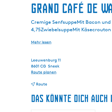
g
Grand Café De W
e
Cremige SenfsuppeMit Bacon und 
4,75ZwiebelsuppeMit Käsecrouton 
Mehr lesen
Leeuwenburg 11
8601 CG
Sneek
b
Route planen
i
b
s
Route
i
G
Das könnte dich auch 
s
r
G
a
r
n