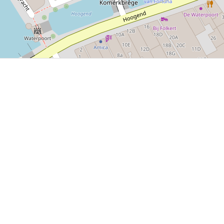
P, NRCAN, Esri Japan, METI, Esri China (Hong Kong), NOSTRA, © OpenStreetMap contributors, and the GIS 
friesland
Balk